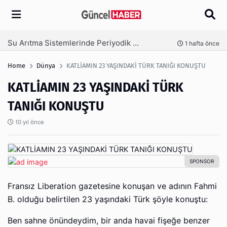
Arama
Ambalaj Süreçlerinde Yeni Nesil Verimliliği Olimpack ile Yakalayın
nce
3 hafta önce
Home
Dünya
KATLİAMIN 23 YAŞINDAKİ TÜRK TANIĞI KONUŞTU
KATLİAMIN 23 YAŞINDAKİ TÜRK
TANIĞI KONUŞTU
10 yıl önce
Fransız Liberation gazetesine konuşan ve adının Fahmi
B. olduğu belirtilen 23 yaşındaki Türk şöyle konuştu:
Ben sahne önündeydim, bir anda havai fişeğe benzer