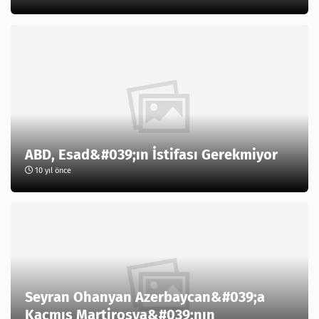
ABD, Esad&#039;ın İstifası Gerekmiyor
10 yıl önce
Seyran Ohanyan Azerbaycan&#039;a
Kaçmış Martirosya&#039;nın