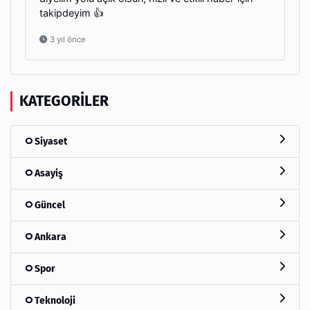
takipdeyim 👍
3 yıl önce
KATEGORILER
Siyaset
Asayiş
Güncel
Ankara
Spor
Teknoloji