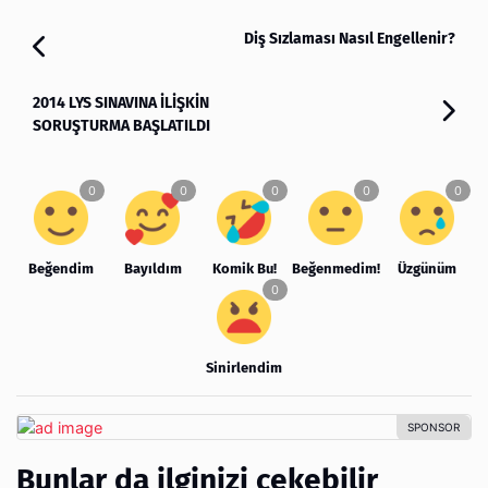
Diş Sızlaması Nasıl Engellenir?
2014 LYS SINAVINA İLİŞKİN
SORUŞTURMA BAŞLATILDI
Beğendim
Bayıldım
Komik Bu!
Beğenmedim!
Üzgünüm
Sinirlendim
Bunlar da ilginizi çekebilir