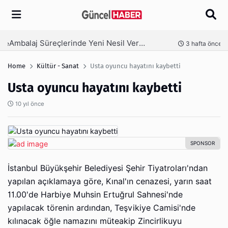
Arama
Ambalaj Süreçlerinde Yeni Nesil Verimliliği Olimpack ile Yakalayın
nce
3 hafta önce
Home
Kültür - Sanat
Usta oyuncu hayatını kaybetti
Usta oyuncu hayatını kaybetti
10 yıl önce
İstanbul Büyükşehir Belediyesi Şehir Tiyatroları'ndan
yapılan açıklamaya göre, Kınal'ın cenazesi, yarın saat
11.00'de Harbiye Muhsin Ertuğrul Sahnesi'nde
yapılacak törenin ardından, Teşvikiye Camisi'nde
kılınacak öğle namazını müteakip Zincirlikuyu