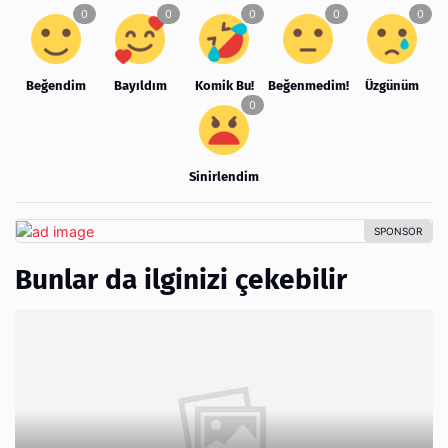
Beğendim
Bayıldım
Komik Bu!
Beğenmedim!
Üzgünüm
Sinirlendim
Bunlar da ilginizi çekebilir