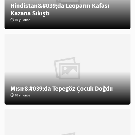
Hindistan&#039;da Leoparın Kafası
Kazana Sıkıştı
10 yıl önce
Mısır&#039;da Tepegöz Çocuk Doğdu
10 yıl önce