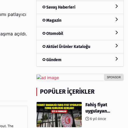
Savaş Haberleri
ımı patlayıcı
Magazin
Otomobil
aşıma açıldı.
Aktüel Ürünler Kataloğu
Gündem
POPÜLER İÇERIKLER
Fahiş fiyat
uygulayan
firmalar açıklandı
6 yıl önce
yout. The