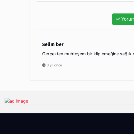
Yorum
Selim ber
Gerçekten muhteşem bir klip emeğine sağlık diy
3 yıl önce