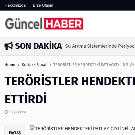
Hakkımızda
Bize Ulaşın
SON DAKIKA
Su Arıtma Sistemlerinde Periyod
3 gün önce
Home
Kültür - Sanat
TERÖRİSTLER HENDEKTEKİ PATLAYICIYI İNFİLAK
TERÖRİSTLER HENDEKTEK
ETTİRDİ
10 yıl önce
PAYLAŞ