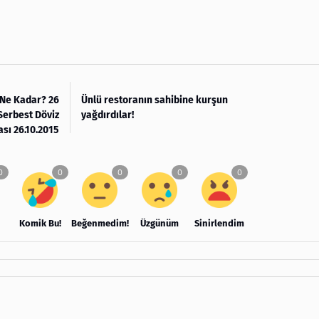
 Ne Kadar? 26
Ünlü restoranın sahibine kurşun
Serbest Döviz
yağdırdılar!
ası 26.10.2015
Komik Bu!
Beğenmedim!
Üzgünüm
Sinirlendim