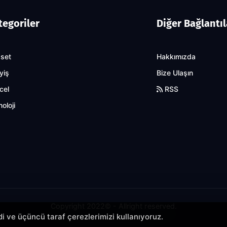
tegoriler
Diğer Bağlantıl
aset
Hakkımızda
yiş
Bize Ulaşın
cel
RSS
oloji
Copyright 2022© - Allright reserved.
ndi ve üçüncü taraf çerezlerimizi kullanıyoruz.