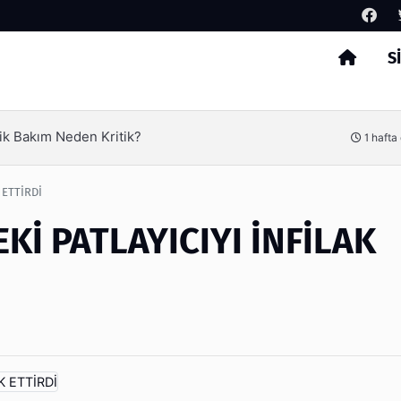
S
Arama
ik Bakım Neden Kritik?
1 hafta
 ETTİRDİ
İ PATLAYICIYI İNFİLAK