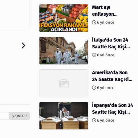
Mart ayı
enflasyon
rakamları
6 yıl önce
açıklandı
İtalya'da Son 24
Saatte Kaç Kişi
Öldü
6 yıl önce
Amerika'da Son
24 Saatte Kaç Kişi
Öldü - 06 Nisan
6 yıl önce
2020
İspanya'da Son 24
Saatte Kaç Kişi
Öldü
6 yıl önce