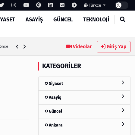
Türkçe
IYASET
ASAYIŞ
GÜNCEL
TEKNOLOJI
Ambalaj Süreçlerinde Yeni Nesil Verimliliği Olimpack ile Yak
Videolar
Giriş Yap
 önce
KATEGORILER
Siyaset
Asayiş
Güncel
Ankara