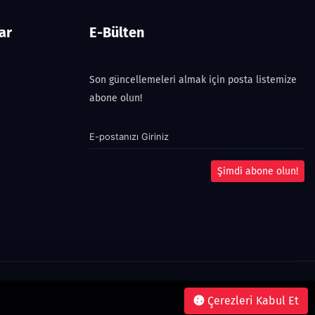
ar
E-Bülten
Son güncellemeleri almak için posta listemize
abone olun!
Şimdi abone olun!
Çerezleri Kabul Et