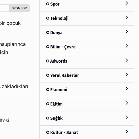
Spor
Teknoloji
 bir çocuk
Dünya
nsuplarınca
Bilim - Çevre
için
Adwords
Yerel Haberler
uzakladıkları
Ekonomi
Eğitim
Sağlık
ltesi
Kültür - Sanat