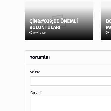
ÇİN&#039;DE ÖNEMLİ
B
BULUNTULAR!
M
10 yıl önce
10
Yorumlar
Adınız
Yorum