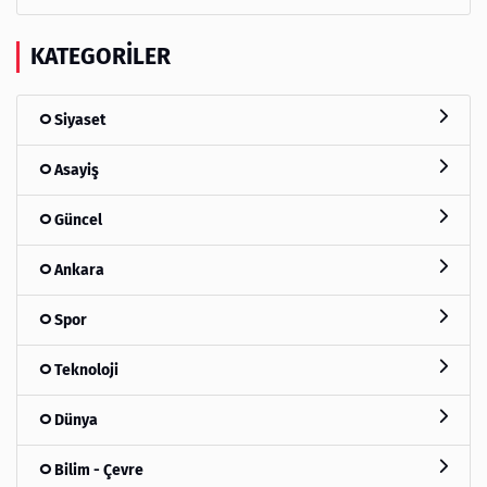
KATEGORILER
Siyaset
Asayiş
Güncel
Ankara
Spor
Teknoloji
Dünya
Bilim - Çevre