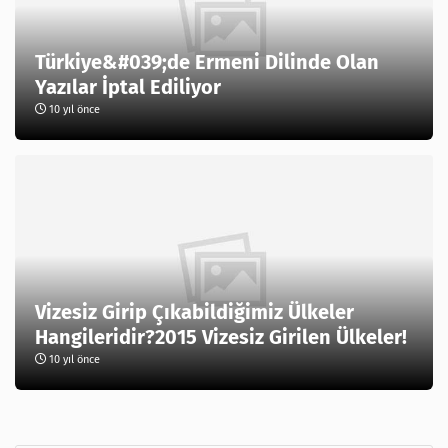
Türkiye&#039;de Ermeni Dilinde Olan
Yazılar İptal Ediliyor
10 yıl önce
Vizesiz Girip Çıkabildiğimiz Ülkeler
Hangileridir?2015 Vizesiz Girilen Ülkeler!
10 yıl önce