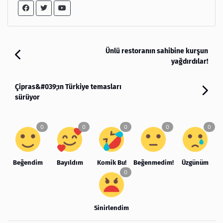
Ünlü restoranın sahibine kurşun
yağdırdılar!
Çipras&#039;ın Türkiye temasları
sürüyor
Beğendim
Bayıldım
Komik Bu!
Beğenmedim!
Üzgünüm
Sinirlendim