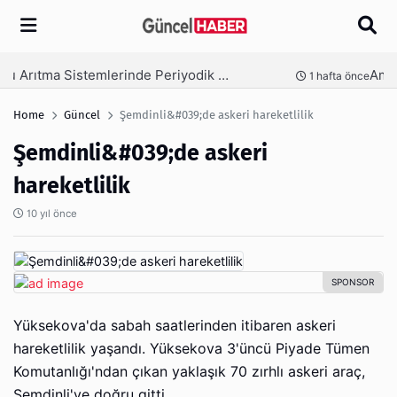
Arama
Ambalaj Süreçlerinde Yeni Nesil Verimliliği Olimpack ile Yakalayın
nce
3 hafta önce
Home
Güncel
Şemdinli&#039;de askeri hareketlilik
Şemdinli&#039;de askeri
hareketlilik
10 yıl önce
Yüksekova'da sabah saatlerinden itibaren askeri
hareketlilik yaşandı. Yüksekova 3'üncü Piyade Tümen
Komutanlığı'ndan çıkan yaklaşık 70 zırhlı askeri araç,
Şemdinli'ye doğru gitti.