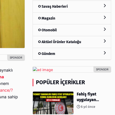
Savaş Haberleri
Magazin
Otomobil
Aktüel Ürünler Kataloğu
Gündem
aynaklı
ma
POPÜLER İÇERIKLER
 önem
nance/?
Fahiş fiyat
sına sahip
uygulayan
firmalar açıklandı
6 yıl önce