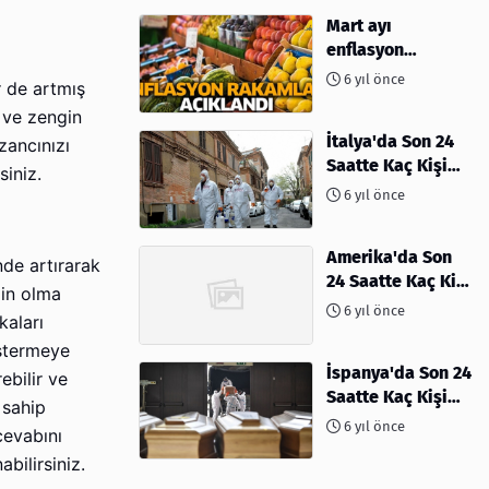
Mart ayı
enflasyon
rakamları
6 yıl önce
r de artmış
açıklandı
 ve zengin
İtalya'da Son 24
zancınızı
Saatte Kaç Kişi
siniz.
Öldü
6 yıl önce
Amerika'da Son
nde artırarak
24 Saatte Kaç Kişi
gin olma
Öldü - 06 Nisan
6 yıl önce
kaları
2020
östermeye
İspanya'da Son 24
ebilir ve
Saatte Kaç Kişi
 sahip
Öldü
6 yıl önce
cevabını
bilirsiniz.