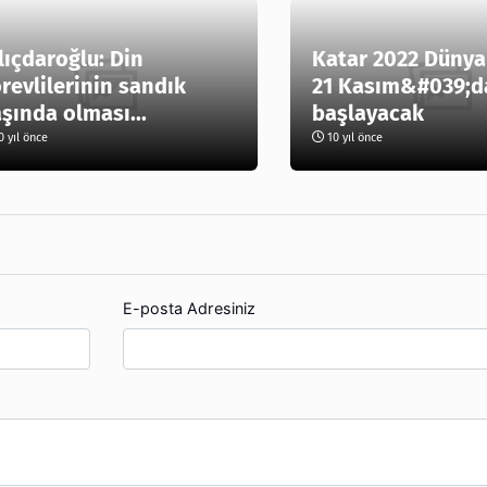
lıçdaroğlu: Din
Katar 2022 Dünya
revlilerinin sandık
21 Kasım&#039;d
şında olması...
başlayacak
 yıl önce
10 yıl önce
E-posta Adresiniz