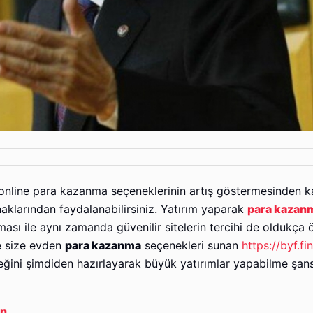
online para kazanma seçeneklerinin artış göstermesinden k
aklarından faydalanabilirsiniz. Yatırım yaparak
para kazan
nması ile aynı zamanda güvenilir sitelerin tercihi de oldukça
e size evden
para kazanma
seçenekleri sunan
https://byf.fi
eceğini şimdiden hazırlayarak büyük yatırımlar yapabilme şan
n.