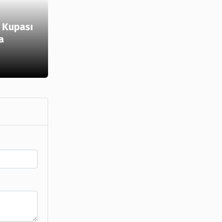
 Kupası
a