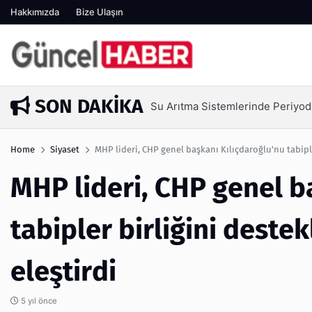
Hakkımızda
Bize Ulaşın
SON DAKIKA
Ambalaj Süreçlerinde Yeni Nesil V
1 hafta önce
Home
Siyaset
MHP lideri, CHP genel başkanı Kılıçdaroğlu'nu tabiple
MHP lideri, CHP genel b
tabipler birliğini deste
eleştirdi
5 yıl önce