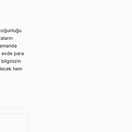
 çoğunluğu
aların
 zamanda
e evde para
bilginizin
ilecek hem