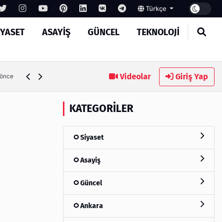
Türkçe
IYASET
ASAYIŞ
GÜNCEL
TEKNOLOJI
MASROKİT Eğitim Kitleri ile Elektronik Öğrenmek Artık Çok
Videolar
Giriş Yap
 önce
KATEGORILER
Siyaset
Asayiş
Güncel
Ankara