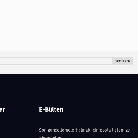
ar
E-Bülten
Son güncellemeleri almak için posta listemize