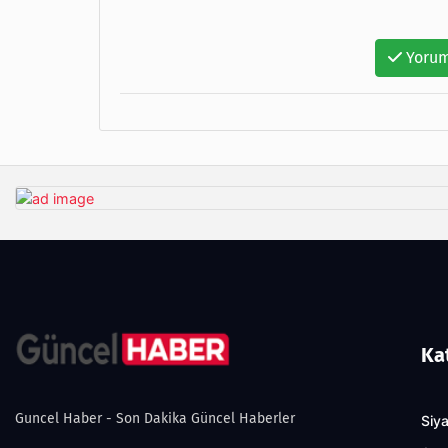
Yorum
Ka
Guncel Haber - Son Dakika Güncel Haberler
Siy