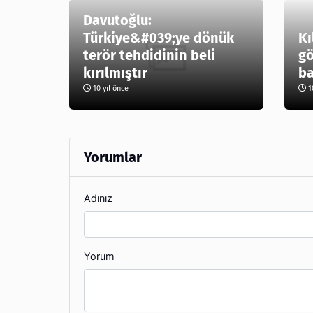
Davutoğlu:
Türkiye&#039;ye dönük
Kı
terör tehdidinin beli
gö
kırılmıştır
ba
10 yıl önce
10
Yorumlar
Adınız
Yorum