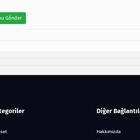
u Gönder
tegoriler
Diğer Bağlantıl
aset
Hakkımızda