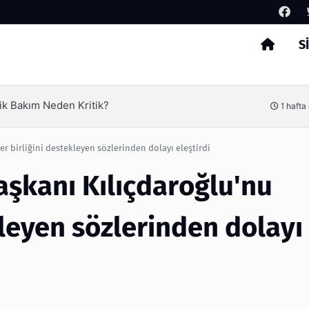
S
Arama
erimliliği Olimpack ile Yakalayın
3 hafta
r birliğini destekleyen sözlerinden dolayı eleştirdi
aşkanı Kılıçdaroğlu'nu
kleyen sözlerinden dolayı