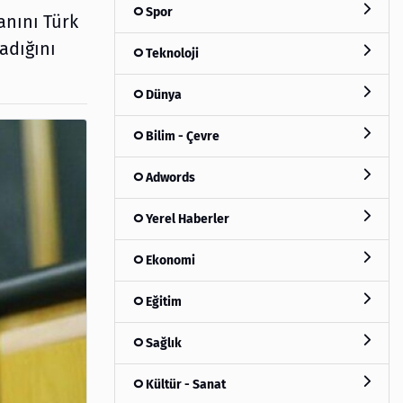
Spor
anını Türk
ladığını
Teknoloji
Dünya
Bilim - Çevre
Adwords
Yerel Haberler
Ekonomi
Eğitim
Sağlık
Kültür - Sanat