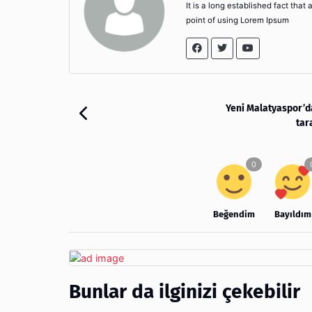
It is a long established fact that
point of using Lorem Ipsum
Yeni Malatyaspor’da
tar
Beğendim
Bayıldım
Bunlar da ilginizi çekebilir