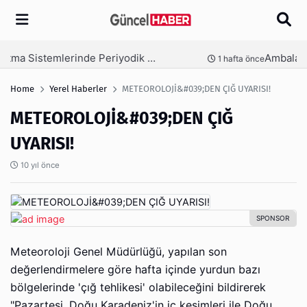
Arama
Ambalaj Süreçlerinde Yeni Nesil Verimliliği Olimpack ile Yakalayın
nce
3 hafta önce
Home
Yerel Haberler
METEOROLOJİ&#039;DEN ÇIĞ UYARISI!
METEOROLOJİ&#039;DEN ÇIĞ
UYARISI!
10 yıl önce
Meteoroloji Genel Müdürlüğü, yapılan son
değerlendirmelere göre hafta içinde yurdun bazı
bölgelerinde 'çığ tehlikesi' olabileceğini bildirerek
"Pazartesi, Doğu Karadeniz'in iç kesimleri ile Doğu