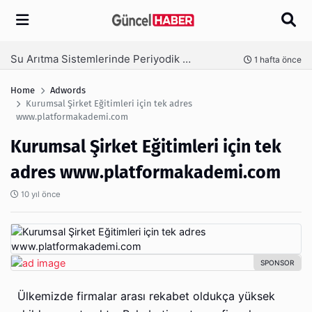
Arama
Ambalaj Süreçlerinde Yeni Nesil Verimliliği Olimpack ile Yakalayın
nce
3 hafta önce
Home
Adwords
Kurumsal Şirket Eğitimleri için tek adres
www.platformakademi.com
Kurumsal Şirket Eğitimleri için tek
adres www.platformakademi.com
10 yıl önce
Ülkemizde firmalar arası rekabet oldukça yüksek