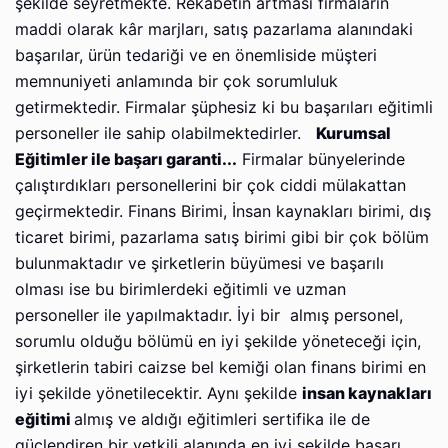
şekilde seyretmekte. Rekabetin artması firmaların
maddi olarak kâr marjları, satış pazarlama alanındaki
başarılar, ürün tedariği ve en önemliside müşteri
memnuniyeti anlamında bir çok sorumluluk
getirmektedir. Firmalar şüphesiz ki bu başarıları eğitimli
personeller ile sahip olabilmektedirler.
Kurumsal
Eğitimler ile başarı garanti...
Firmalar bünyelerinde
çalıştırdıkları personellerini bir çok ciddi mülakattan
geçirmektedir. Finans Birimi, İnsan kaynakları birimi, dış
ticaret birimi, pazarlama satış birimi gibi bir çok bölüm
bulunmaktadır ve şirketlerin büyümesi ve başarılı
olması ise bu birimlerdeki eğitimli ve uzman
personeller ile yapılmaktadır. İyi bir almış personel,
sorumlu olduğu bölümü en iyi şekilde yöneteceği için,
şirketlerin tabiri caizse bel kemiği olan finans birimi en
iyi şekilde yönetilecektir. Aynı şekilde
insan kaynakları
eğitimi
almış ve aldığı eğitimleri sertifika ile de
güçlendiren bir yetkili alanında en iyi şekilde başarı