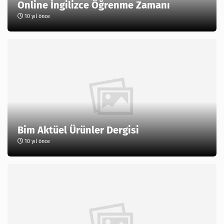
Online İngilizce Öğrenme Zamanı
10 yıl önce
Bim Aktüel Ürünler Dergisi
10 yıl önce