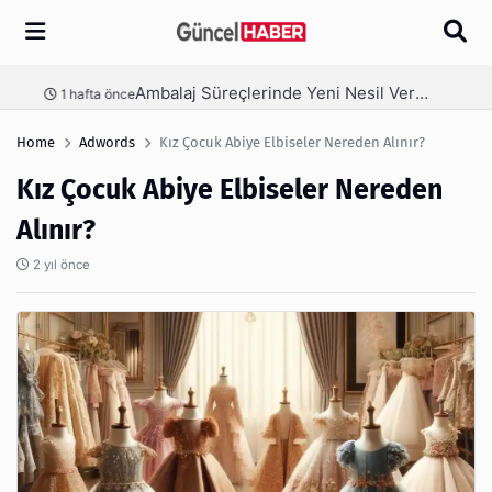
Arama
Ambalaj Süreçlerinde Yeni Nesil Verimliliği Olimpack ile Yakalayın
nce
3 hafta önce
Home
Adwords
Kız Çocuk Abiye Elbiseler Nereden Alınır?
Kız Çocuk Abiye Elbiseler Nereden
Alınır?
2 yıl önce