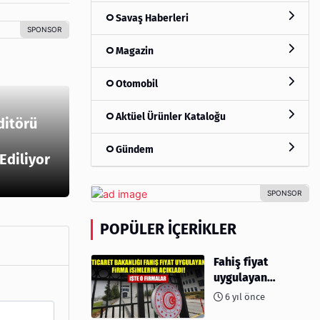
Savaş Haberleri
Magazin
Otomobil
Aktüel Ürünler Kataloğu
ditörü
Gündem
 Ediliyor
POPÜLER İÇERIKLER
Fahiş fiyat
uygulayan
firmalar açıklandı
6 yıl önce