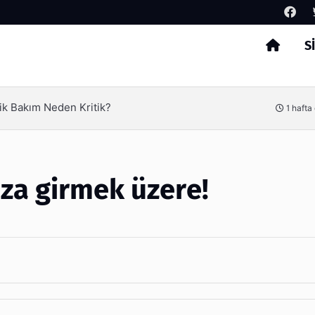
S
Arama
ik Bakım Neden Kritik?
1 hafta
ıza girmek üzere!