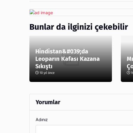
Bunlar da ilginizi çekebilir
Hindistan&#039;da
Leoparın Kafası Kazana
Mı
Sıkıştı
Ç
10 yıl önce
10
Yorumlar
Adınız