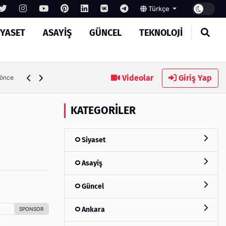
Türkçe
IYASET
ASAYIŞ
GÜNCEL
TEKNOLOJI
Ambalaj Süreçlerinde Yeni Nesil Verimliliği Olimpack ile Yak
Videolar
Giriş Yap
 önce
KATEGORILER
Siyaset
Asayiş
Güncel
Ankara