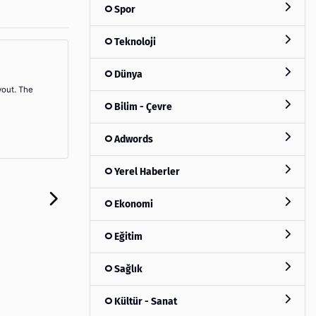
Spor
Teknoloji
Dünya
yout. The
Bilim - Çevre
Adwords
Yerel Haberler
Ekonomi
Eğitim
Sağlık
Kültür - Sanat