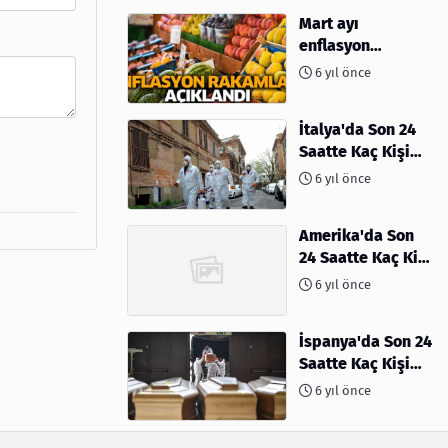
Mart ayı
enflasyon
rakamları
6 yıl önce
açıklandı
İtalya'da Son 24
Saatte Kaç Kişi
Öldü
6 yıl önce
Amerika'da Son
24 Saatte Kaç Kişi
Öldü - 06 Nisan
6 yıl önce
2020
İspanya'da Son 24
Saatte Kaç Kişi
Öldü
6 yıl önce