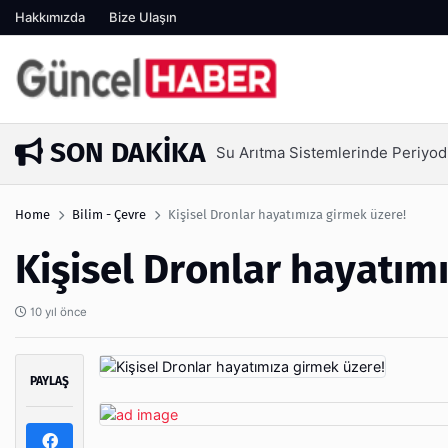
Hakkımızda
Bize Ulaşın
SON DAKIKA
Su Arıtma Sistemlerinde Periyod
6 gün önce
Home
Bilim - Çevre
Kişisel Dronlar hayatımıza girmek üzere!
Kişisel Dronlar hayatım
10 yıl önce
PAYLAŞ