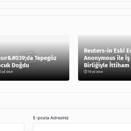
Reuters-in Eski E
sır&#039;da Tepegöz
Anonymous ile İş
ocuk Doğdu
Birliğiyle İttiham
 yıl önce
10 yıl önce
E-posta Adresiniz