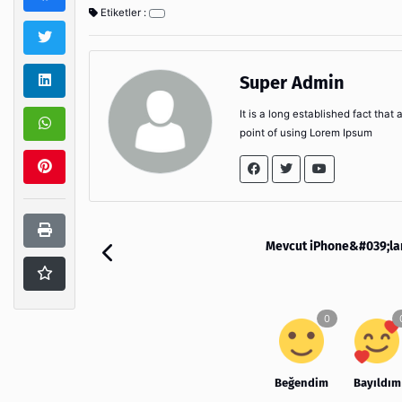
Etiketler :
Super Admin
It is a long established fact that
point of using Lorem Ipsum
Mevcut iPhone&#039;ları
Beğendim
Bayıldım