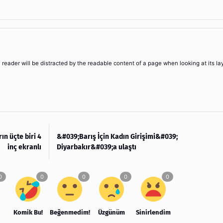
 a reader will be distracted by the readable content of a page when looking at its la
n üçte biri 4
&#039;Barış İçin Kadın Girişimi&#039;
inç ekranlı
Diyarbakır&#039;a ulaştı
Komik Bu!
Beğenmedim!
Üzgünüm
Sinirlendim