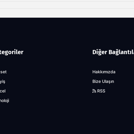
tegoriler
Diğer Bağlantıl
aset
Hakkımızda
yiş
Bize Ulaşın
cel
RSS
oloji