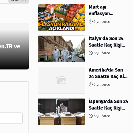
Mart ayı
enflasyon
rakamları
6 yıl önce
açıklandı
İtalya'da Son 24
Saatte Kaç Kişi
en.TR ve
Öldü
6 yıl önce
Amerika'da Son
24 Saatte Kaç Kişi
Öldü - 06 Nisan
6 yıl önce
2020
İspanya'da Son 24
Saatte Kaç Kişi
Öldü
6 yıl önce