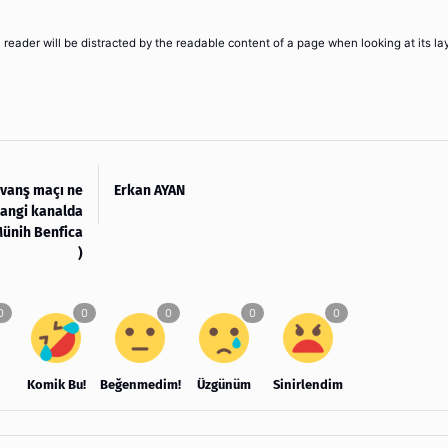
 a reader will be distracted by the readable content of a page when looking at its la
vanş maçı ne
Erkan AYAN
hangi kanalda
Münih Benfica
)
Komik Bu!
Beğenmedim!
Üzgünüm
Sinirlendim