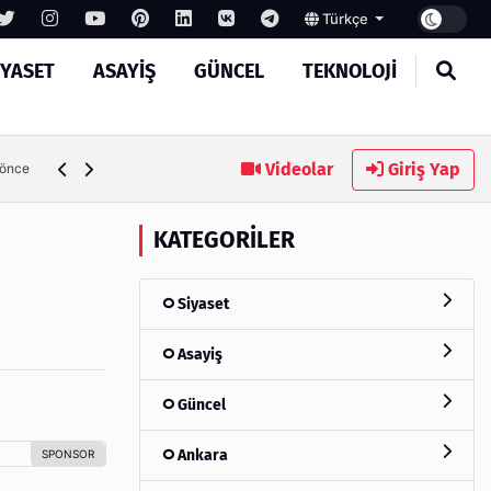
Türkçe
IYASET
ASAYIŞ
GÜNCEL
TEKNOLOJI
Ambalaj Süreçlerinde Yeni Nesil Verimliliği Olimpack ile Yak
Videolar
Giriş Yap
 önce
KATEGORILER
Siyaset
Asayiş
Güncel
Ankara