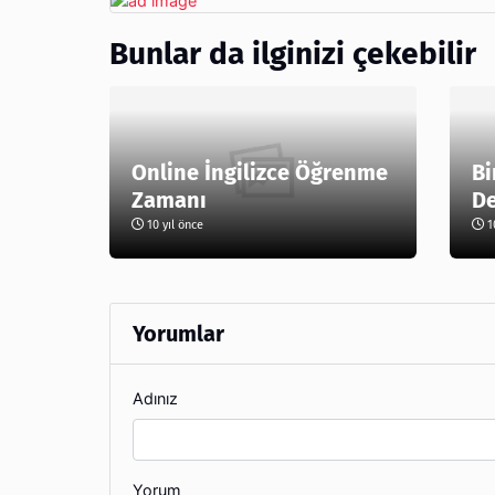
Bunlar da ilginizi çekebilir
Online İngilizce Öğrenme
Bi
Zamanı
De
10 yıl önce
10
Yorumlar
Adınız
Yorum