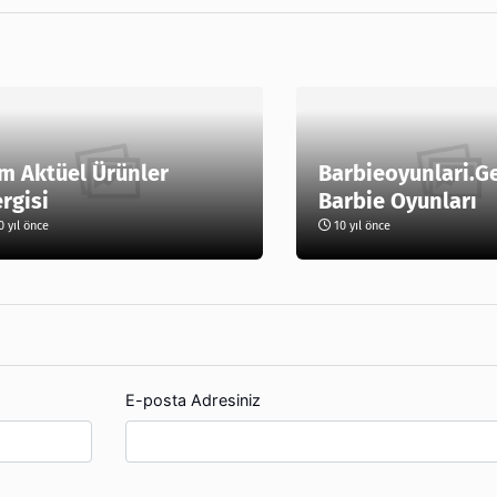
m Aktüel Ürünler
Barbieoyunlari.G
rgisi
Barbie Oyunları
 yıl önce
10 yıl önce
E-posta Adresiniz