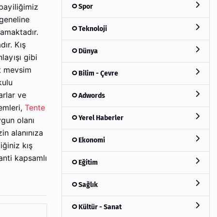
Spor
bayiliğimiz
 geneline
Teknoloji
mamaktadır.
ır. Kış
Dünya
layışı gibi
rt mevsim
Bilim - Çevre
kulu
rlar ve
Adwords
emleri,
Tente
Yerel Haberler
ygun olanı
zin alanınıza
Ekonomi
ğiniz kış
anti kapsamlı
Eğitim
Sağlık
Kültür - Sanat