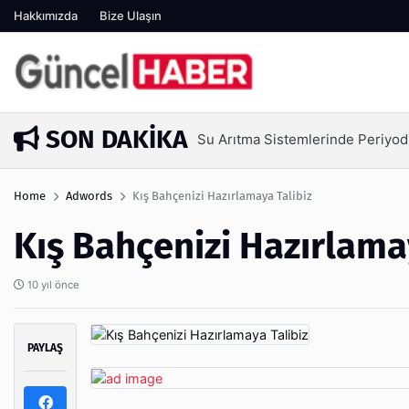
Hakkımızda
Bize Ulaşın
SON DAKIKA
Su Arıtma Sistemlerinde Periyod
5 gün önce
Home
Adwords
Kış Bahçenizi Hazırlamaya Talibiz
Kış Bahçenizi Hazırlama
10 yıl önce
PAYLAŞ