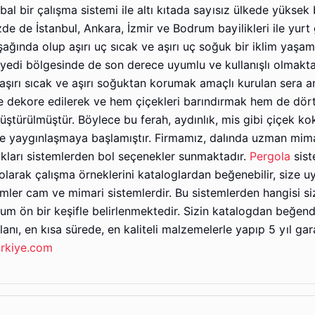
al bir çalışma sistemi ile altı kıtada sayısız ülkede yüksek 
zde de İstanbul, Ankara, İzmir ve Bodrum bayilikleri ile yurt
ağında olup aşırı uç sıcak ve aşırı uç soğuk bir iklim yaşa
edi bölgesinde de son derece uyumlu ve kullanışlı olmaktad
aşırı sıcak ve aşırı soğuktan korumak amaçlı kurulan sera an
le dekore edilerek ve hem çiçekleri barındırmak hem de dö
ştürülmüştür. Böylece bu ferah, aydınlık, mis gibi çiçek ko
de yaygınlaşmaya başlamıştır. Firmamız, dalında uzman mima
ukları sistemlerden bol seçenekler sunmaktadır.
Pergola
sist
olarak çalışma örneklerini kataloglardan beğenebilir, size u
temler cam ve mimari sistemlerdir. Bu sistemlerden hangisi si
m ön bir keşifle belirlenmektedir. Sizin katalogdan beğendi
nı, en kısa sürede, en kaliteli malzemelerle yapıp 5 yıl gar
urkiye.com