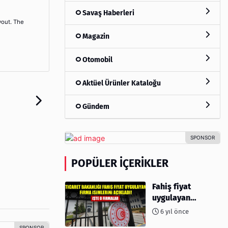
Savaş Haberleri
yout. The
Magazin
Otomobil
Aktüel Ürünler Kataloğu
Gündem
POPÜLER İÇERIKLER
Fahiş fiyat
uygulayan
firmalar açıklandı
6 yıl önce