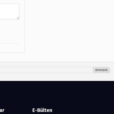
ar
E-Bülten