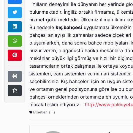
Yılların deneyimi ile dünyanın her yerinde glob
bulunmaktadır. İngiliz ortaklı firmamız, ülkemi
hizmet götürmektedir. Ülkemiz ılıman iklim kuş
Bu nedenle
kış bahçesi
uygulaması ülkemizin y
bahçesi anlayışı ilk zamanlar sadece çiçekleri 
oluşumlarken, daha sonra bahçe mobilyaları i
huzur veren, olağanüstü harika mekânlara dönü
mekânlar büyük ilgi görmüş ve hızlı bir biçim
tasarımcıların ortak çalışması ile ortaya koyd
sistemleri, cam sistemleri ve mimari sistemler 
seçebilirsiniz. Kış bahçeleri için en uygun sis
ve ortamın genel pozisyonuna göre ise bu duru
bahçesi örneklerinden ortamınıza en uyumlu ola
olarak teslim ediyoruz.
http://www.palmiyet
Etiketler :