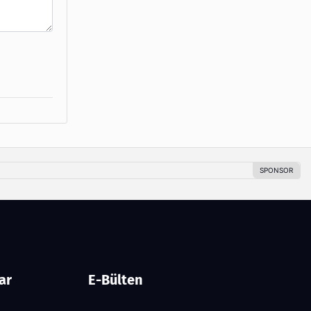
ar
E-Bülten