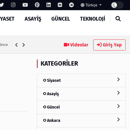
Türkçe
IYASET
ASAYIŞ
GÜNCEL
TEKNOLOJI
Ambalaj Süreçlerinde Yeni Nesil Verimliliği Olimpack ile Yak
Videolar
Giriş Yap
 önce
KATEGORILER
Siyaset
Asayiş
Güncel
Ankara