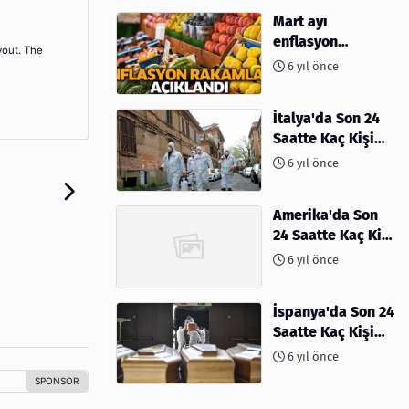
Mart ayı
enflasyon
yout. The
rakamları
6 yıl önce
açıklandı
İtalya'da Son 24
Saatte Kaç Kişi
Öldü
6 yıl önce
Amerika'da Son
24 Saatte Kaç Kişi
Öldü - 06 Nisan
6 yıl önce
2020
İspanya'da Son 24
Saatte Kaç Kişi
Öldü
6 yıl önce