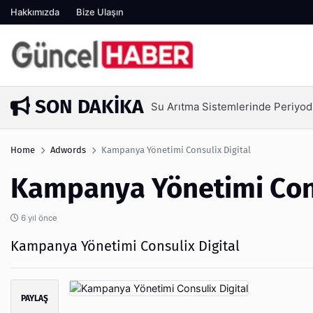
Hakkımızda
Bize Ulaşın
SON DAKIKA
Su Arıtma Sistemlerinde Periyod
5 gün önce
Home
Adwords
Kampanya Yönetimi Consulix Digital
Kampanya Yönetimi Cons
6 yıl önce
Kampanya Yönetimi Consulix Digital
PAYLAŞ