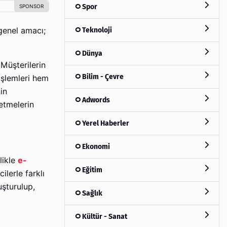
Spor
Teknoloji
enel amacı;
Dünya
Müşterilerin
Bilim - Çevre
işlemleri hem
in
Adwords
letmelerin
Yerel Haberler
Ekonomi
likle
e-
Eğitim
ilerle farklı
uşturulup,
Sağlık
Kültür - Sanat