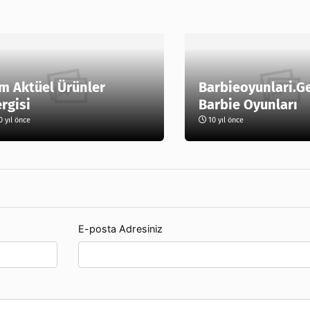
m Aktüel Ürünler
Barbieoyunlari.G
rgisi
Barbie Oyunları
 yıl önce
10 yıl önce
E-posta Adresiniz