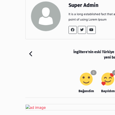
Super Admin
It is a long established fact that
point of using Lorem Ipsum
İngiltere'nin eski Türkiye 
yeni b
Beğendim
Bayıldım