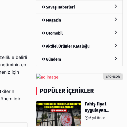
Savaş Haberleri
Magazin
Otomobil
Aktüel Ürünler Kataloğu
likle belirli
Gündem
önetiminin en
meniz için
POPÜLER İÇERIKLER
kilerin
önemlidir.
Fahiş fiyat
uygulayan
firmalar açıklandı
6 yıl önce