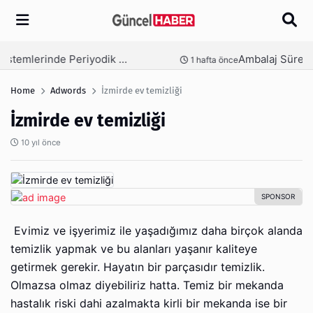
Arama
Ambalaj Süreçlerinde Yeni Nesil Verimliliği Olimpack ile Yakalayın
nce
3 hafta önce
Home
Adwords
İzmirde ev temizliği
İzmirde ev temizliği
10 yıl önce
Evimiz ve işyerimiz ile yaşadığımız daha birçok alanda
temizlik yapmak ve bu alanları yaşanır kaliteye
getirmek gerekir. Hayatın bir parçasıdır temizlik.
Olmazsa olmaz diyebiliriz hatta. Temiz bir mekanda
hastalık riski dahi azalmakta kirli bir mekanda ise bir