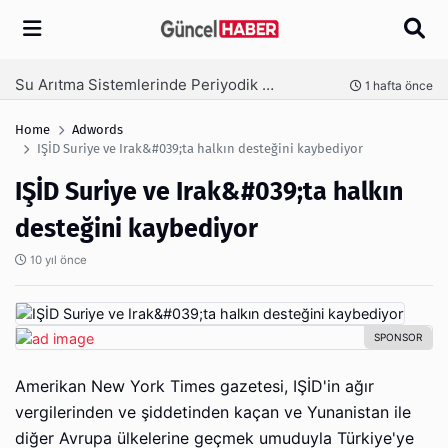
Arama
Ambalaj Süreçlerinde Yeni Nesil Verimliliği Olimpack ile Yakalayın
nce
3 hafta önce
Home
Adwords
IŞİD Suriye ve Irak&#039;ta halkın desteğini kaybediyor
IŞİD Suriye ve Irak&#039;ta halkın
desteğini kaybediyor
10 yıl önce
Amerikan New York Times gazetesi, IŞİD'in ağır
vergilerinden ve şiddetinden kaçan ve Yunanistan ile
diğer Avrupa ülkelerine geçmek umuduyla Türkiye'ye