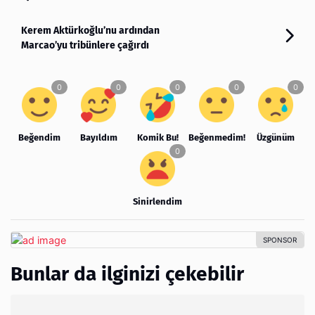
Kerem Aktürkoğlu’nu ardından
Marcao’yu tribünlere çağırdı
Beğendim
Bayıldım
Komik Bu!
Beğenmedim!
Üzgünüm
Sinirlendim
Bunlar da ilginizi çekebilir