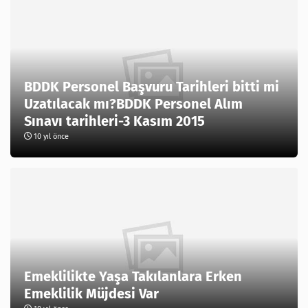
BDDK Personel Başvuru Tarihleri bitti mi
Uzatılacak mı?BDDK Personel Alım
Sınavı tarihleri-3 Kasım 2015
10 yıl önce
Emeklilikte Yaşa Takılanlara Erken
Emeklilik Müjdesi Var