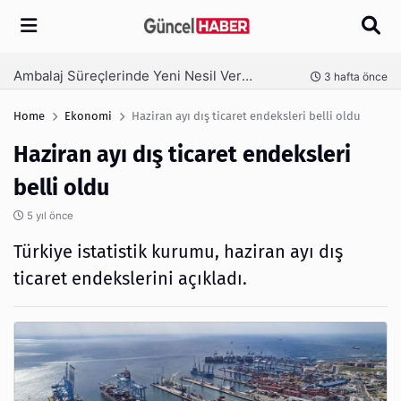
Arama
Ambalaj Süreçlerinde Yeni Nesil Verimliliği Olimpack ile Yakalayın
nce
3 hafta önce
Home
Ekonomi
Haziran ayı dış ticaret endeksleri belli oldu
Haziran ayı dış ticaret endeksleri
belli oldu
5 yıl önce
Türkiye istatistik kurumu, haziran ayı dış
ticaret endekslerini açıkladı.