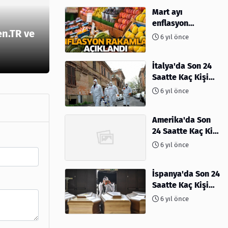
Mart ayı
enflasyon
en.TR ve
rakamları
6 yıl önce
açıklandı
İtalya'da Son 24
Saatte Kaç Kişi
Öldü
6 yıl önce
Amerika'da Son
24 Saatte Kaç Kişi
Öldü - 06 Nisan
6 yıl önce
2020
İspanya'da Son 24
Saatte Kaç Kişi
Öldü
6 yıl önce