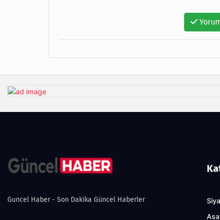
Yorum
Ka
Guncel Haber - Son Dakika Güncel Haberler
Siy
Asa