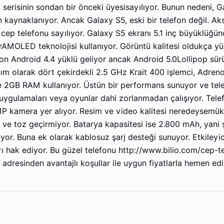
erisinin sondan bir önceki üyesisayılıyor. Bunun nedeni, 
 kaynaklanıyor. Ancak Galaxy S5, eski bir telefon değil. Ak
ir cep telefonu sayılıyor. Galaxy S5 ekranı 5.1 inç büyüklüğ
rAMOLED teknolojisi kullanıyor. Görüntü kalitesi oldukça yü
lefon Android 4.4 yüklü geliyor ancak Android 5.0Lollipop sü
ım olarak dört çekirdekli 2.5 GHz Krait 400 işlemci, Adren
 2GB RAM kullanıyor. Üstün bir performans sunuyor ve tel
 uygulamaları veya oyunlar dahi zorlanmadan çalışıyor. Tele
MP kamera yer alıyor. Resim ve video kalitesi neredeysemü
u ve toz geçirmiyor. Batarya kapasitesi ise 2.800 mAh, yani 
or. Buna ek olarak kablosuz şarj desteği sunuyor. Etkileyi
ayı hak ediyor. Bu güzel telefonu http://www.bilio.com/cep-t
esinden avantajlı koşullar ile uygun fiyatlarla hemen edin