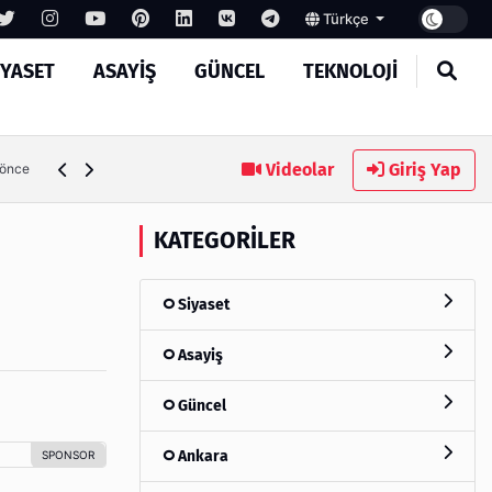
Türkçe
IYASET
ASAYIŞ
GÜNCEL
TEKNOLOJI
Ambalaj Süreçlerinde Yeni Nesil Verimliliği Olimpack ile Yak
Videolar
Giriş Yap
 önce
KATEGORILER
Siyaset
Asayiş
Güncel
Ankara