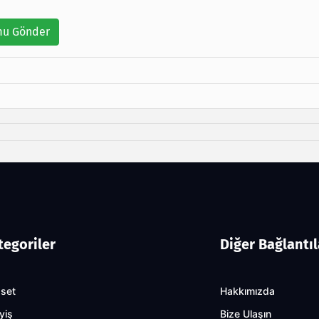
u Gönder
tegoriler
Diğer Bağlantıl
aset
Hakkımızda
yiş
Bize Ulaşın