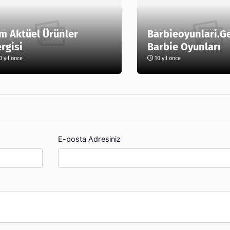
m Aktüel Ürünler
Barbieoyunlari.G
rgisi
Barbie Oyunları
 yıl önce
10 yıl önce
E-posta Adresiniz