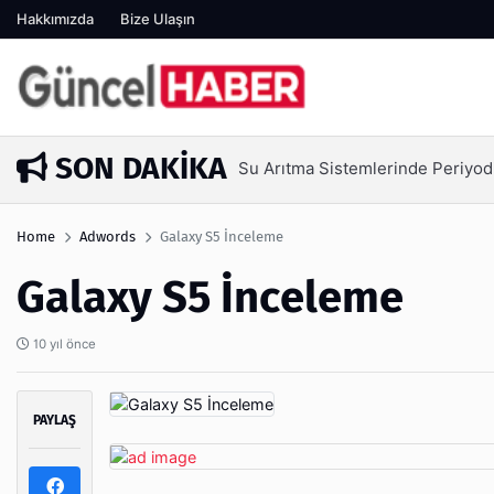
Hakkımızda
Bize Ulaşın
SON DAKIKA
Su Arıtma Sistemlerinde Periyod
3 gün önce
Home
Adwords
Galaxy S5 İnceleme
Galaxy S5 İnceleme
10 yıl önce
PAYLAŞ