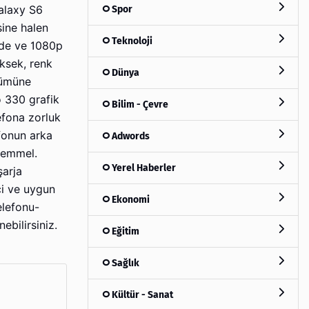
Spor
Galaxy S6
sine halen
Teknoloji
ünde ve 1080p
ksek, renk
Dünya
rümüne
o 330 grafik
Bilim - Çevre
efona zorluk
fonun arka
Adwords
kemmel.
Yerel Haberler
şarja
ci ve uygun
Ekonomi
elefonu-
ebilirsiniz.
Eğitim
Sağlık
Kültür - Sanat