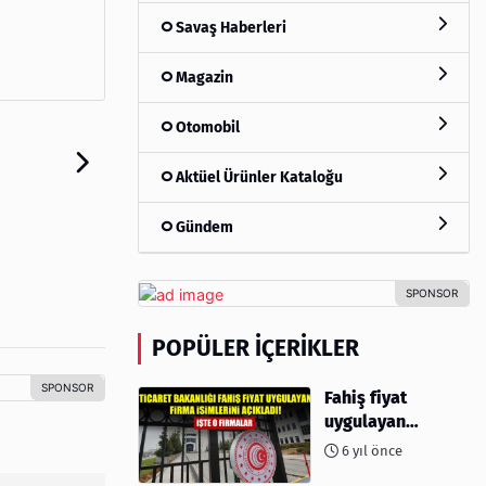
Savaş Haberleri
Magazin
Otomobil
Aktüel Ürünler Kataloğu
Gündem
POPÜLER İÇERIKLER
Fahiş fiyat
uygulayan
firmalar açıklandı
6 yıl önce