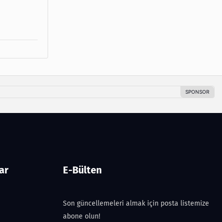
ar
E-Bülten
Son güncellemeleri almak için posta listemize
abone olun!