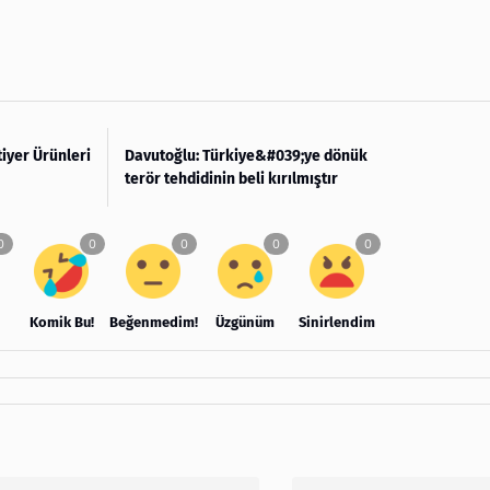
tiyer Ürünleri
Davutoğlu: Türkiye&#039;ye dönük
terör tehdidinin beli kırılmıştır
Komik Bu!
Beğenmedim!
Üzgünüm
Sinirlendim