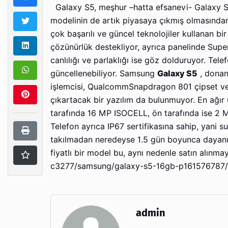
Galaxy S5, meşhur –hatta efsanevi- Galaxy S s
modelinin de artık piyasaya çıkmış olmasından
çok başarılı ve güncel teknolojiler kullanan b
çözünürlük destekliyor, ayrıca panelinde Supe
canlılığı ve parlaklığı ise göz dolduruyor. Te
güncellenebiliyor. Samsung
Galaxy S5
, donan
işlemcisi, QualcommSnapdragon 801 çipset ve
çıkartacak bir yazılım da bulunmuyor. En ağır
tarafında 16 MP ISOCELL, ön tarafında ise 2 
Telefon ayrıca IP67 sertifikasına sahip, yani s
takılmadan neredeyse 1.5 gün boyunca dayanıy
fiyatlı bir model bu, aynı nedenle satın alınm
c3277/samsung/galaxy-s5-16gb-p161576787/ adr
admin