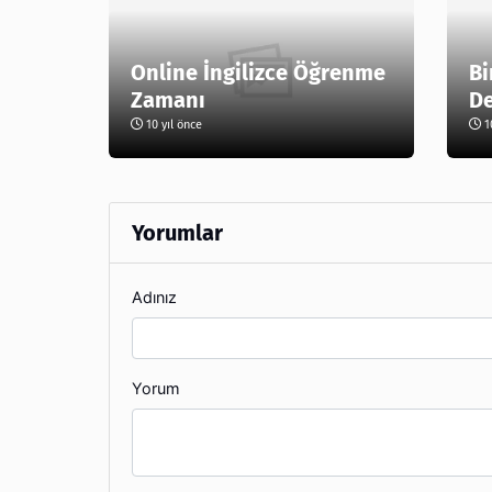
Online İngilizce Öğrenme
Bi
Zamanı
De
10 yıl önce
10
Yorumlar
Adınız
Yorum