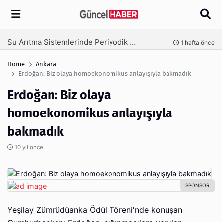
Arama
Ambalaj Süreçlerinde Yeni Nesil Verimliliği Olimpack ile Yakalayın
ta önce
3 hafta önc
Home
Ankara
Erdoğan: Biz olaya homoekonomikus anlayışıyla bakmadık
Erdoğan: Biz olaya
homoekonomikus anlayışıyla
bakmadık
10 yıl önce
Yeşilay Zümrüdüanka Ödül Töreni'nde konuşan