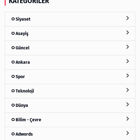
KATEGORILER
Siyaset
Asayiş
Güncel
Ankara
Spor
Teknoloji
Dünya
Bilim - Çevre
Adwords