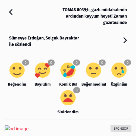
TOMA&#039;lı, gazlı müdahalenin
ardından kayyum heyeti Zaman
gazetesinde
Sümeyye Erdoğan, Selçuk Bayraktar
ile sözlendi
Beğendim
Bayıldım
Komik Bu!
Beğenmedim!
Üzgünüm
Sinirlendim