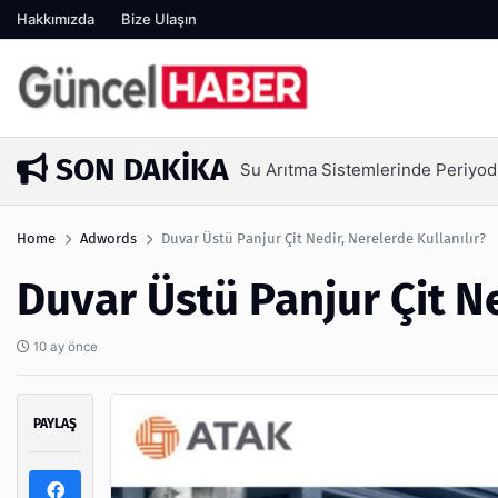
Hakkımızda
Bize Ulaşın
SON DAKIKA
Su Arıtma Sistemlerinde Periyod
3 gün önce
Home
Adwords
Duvar Üstü Panjur Çit Nedir, Nerelerde Kullanılır?
Duvar Üstü Panjur Çit Ne
10 ay önce
PAYLAŞ