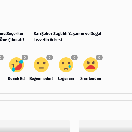
yunu Seçerken
SarıŞeker Sağlıklı Yaşamın ve Doğal
 Öne Çıkmalı?
Lezzetin Adresi
Komik Bu!
Beğenmedim!
Üzgünüm
Sinirlendim