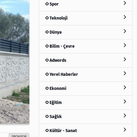
Spor
Teknoloji
Dünya
Bilim - Çevre
Adwords
Yerel Haberler
Ekonomi
Eğitim
Sağlık
Kültür - Sanat