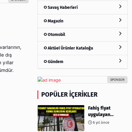
Savaş Haberleri
Magazin
Otomobil
varlarının,
Aktüel Ürünler Kataloğu
le dış
Gündem
 yıllar
zümdür.
POPÜLER İÇERIKLER
Fahiş fiyat
uygulayan
firmalar açıklandı
6 yıl önce