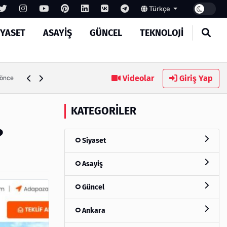
Türkçe
IYASET
ASAYIŞ
GÜNCEL
TEKNOLOJI
Ambalaj Süreçlerinde Yeni Nesil Verimliliği Olimpack ile Yak
Videolar
Giriş Yap
 önce
KATEGORILER
?
Siyaset
Asayiş
Güncel
Ankara