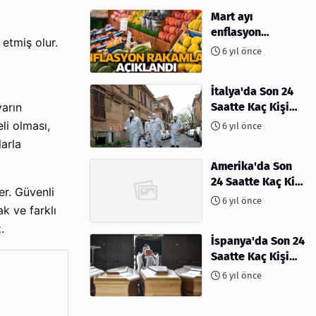
Mart ayı
enflasyon
 etmiş olur.
rakamları
6 yıl önce
açıklandı
İtalya'da Son 24
Saatte Kaç Kişi
varın
Öldü
li olması,
6 yıl önce
arla
Amerika'da Son
24 Saatte Kaç Kişi
er. Güvenli
Öldü - 06 Nisan
6 yıl önce
ak ve farklı
2020
.
İspanya'da Son 24
Saatte Kaç Kişi
Öldü
6 yıl önce