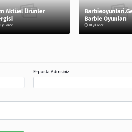
m Aktüel Ürünler
Barbieoyunlari.G
rgisi
Barbie Oyunları
 yıl önce
10 yıl önce
E-posta Adresiniz