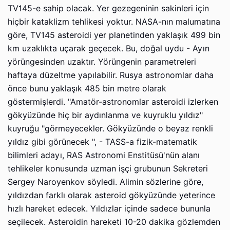
TV145-e sahip olacak. Yer gezegeninin sakinleri için
hiçbir kataklizm tehlikesi yoktur. NASA-nın malumatına
göre, TV145 asteroidi yer planetinden yaklaşık 499 bin
km uzaklıkta uçarak geçecek. Bu, doğal uydu - Ayın
yörüngesinden uzaktır. Yörüngenin parametreleri
haftaya düzeltme yapılabilir. Rusya astronomlar daha
önce bunu yaklaşık 485 bin metre olarak
göstermişlerdi. "Amatör-astronomlar asteroidi izlerken
gökyüzünde hiç bir aydınlanma ve kuyruklu yıldız"
kuyruğu "görmeyecekler. Gökyüzünde o beyaz renkli
yıldız gibi görünecek ", - TASS-a fizik-matematik
bilimleri adayı, RAS Astronomi Enstitüsü'nün alanı
tehlikeler konusunda uzman işçi grubunun Sekreteri
Sergey Naroyenkov söyledi. Alimin sözlerine göre,
yıldızdan farklı olarak asteroid gökyüzünde yeterince
hızlı hareket edecek. Yıldızlar içinde sadece bununla
seçilecek. Asteroidin hareketi 10-20 dakika gözlemden