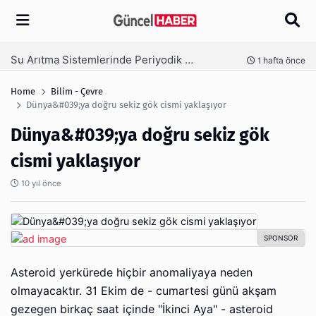
Arama
Ambalaj Süreçlerinde Yeni Nesil Verimliliği Olimpack ile Yakalayın
nce
3 hafta önce
Home
Bilim - Çevre
Dünya&#039;ya doğru sekiz gök cismi yaklaşıyor
Dünya&#039;ya doğru sekiz gök
cismi yaklaşıyor
10 yıl önce
Asteroid yerkürede hiçbir anomaliyaya neden
olmayacaktır. 31 Ekim de - cumartesi günü akşam
gezegen birkaç saat içinde "İkinci Aya" - asteroid