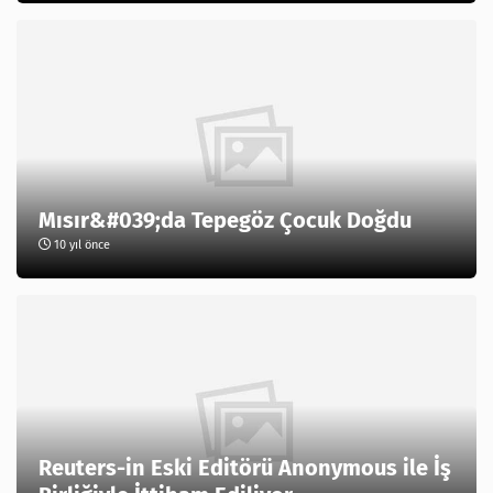
Mısır&#039;da Tepegöz Çocuk Doğdu
10 yıl önce
Reuters-in Eski Editörü Anonymous ile İş