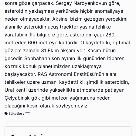
sonra göze çarpacak. Sergey Naroyenkovun göre,
asteroidin yaklaşması yerkürede hiçbir anomaliyaya
neden olmayacaktır. Aksine, bizim gezegen yerçekimi
alanı ile asteroidin uçuş traektoriyasına tehlike
yaratabilir. İlk bilgilere göre, asteroidin çapı 280
metreden 600 metreye kadardır. O kaydetti ki, optimal
gözlem zamanı 31 Ekim akşam ve 1 Kasım bütün
gecedir. Sonbaharın son ayının ilk gününden itibaren
kozmik konuk planetimizdən uzaklaşmaya
başlayacaktır. RAS Astronomi Enstitüsü'nün alanı
tehlikeler üzere uzmanı kaydetti ki, şimdilik asteroidin,
Ural kenti üzerinde yükseklikte atmosferde patlayan
Çelyabinsk gök gibi meteor yağmuruna neden
olacağını kesin olarak söyleyemeyiz.
Etiketler :