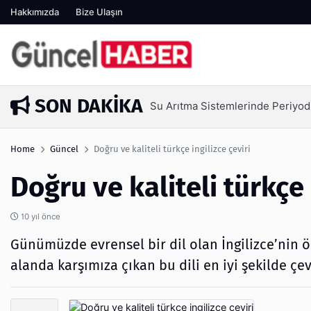
Hakkımızda
Bize Ulaşın
SON DAKIKA
Su Arıtma Sistemlerinde Periyod
4 gün önce
Home
Güncel
Doğru ve kaliteli türkçe ingilizce çeviri
Doğru ve kaliteli türkçe 
10 yıl önce
Günümüzde evrensel bir dil olan İngilizce’nin
alanda karşımıza çıkan bu dili en iyi şekilde ç