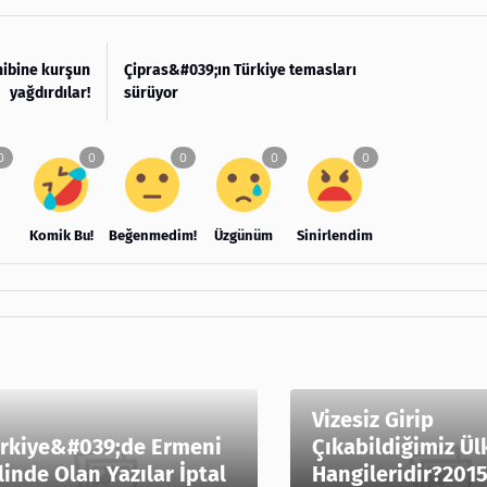
hibine kurşun
Çipras&#039;ın Türkiye temasları
yağdırdılar!
sürüyor
Komik Bu!
Beğenmedim!
Üzgünüm
Sinirlendim
Vizesiz Girip
rkiye&#039;de Ermeni
Çıkabildiğimiz Ül
linde Olan Yazılar İptal
Hangileridir?2015