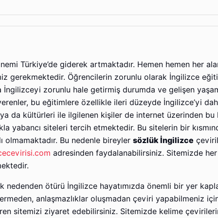
n önemi Türkiye’de giderek artmaktadır. Hemen hemen her al
iz gerekmektedir. Öğrencilerin zorunlu olarak İngilizce eğit
ına İngilizceyi zorunlu hale getirmiş durumda ve gelişen yaşa
şverenler, bu eğitimlere özellikle ileri düzeyde İngilizce’yi dah
ya da kültürleri ile ilgilenen kişiler de internet üzerinden bu
la yabancı siteleri tercih etmektedir. Bu sitelerin bir kısmı
lı olmamaktadır. Bu nedenle bireyler
sözlük İngilizce
çeviri
cecevirisi.com
adresinden faydalanabilirsiniz. Sitemizde her t
ektedir.
nedenden ötürü İngilizce hayatımızda önemli bir yer kaplad
ermeden, anlaşmazlıklar oluşmadan çeviri yapabilmeniz için
eren sitemizi ziyaret edebilirsiniz. Sitemizde kelime çevirileri