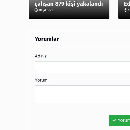
çalışan 879 kişi yakalandı
Ed
10 yıl önce
10
Yorumlar
Adınız
Yorum
Yorum