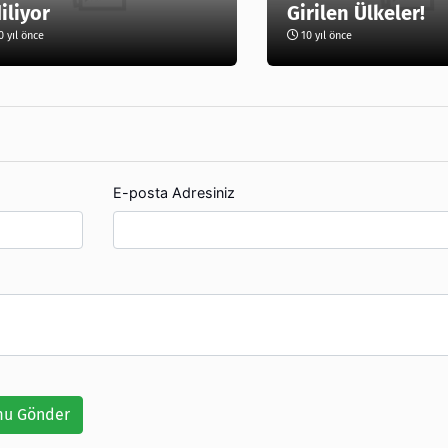
iliyor
Girilen Ülkeler!
 yıl önce
10 yıl önce
E-posta Adresiniz
u Gönder