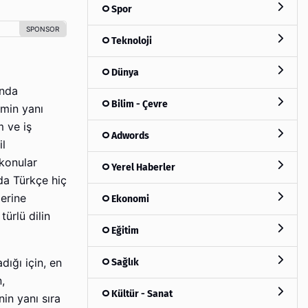
Spor
Teknoloji
Dünya
anda
Bilim - Çevre
imin yanı
m ve iş
Adwords
il
 konular
Yerel Haberler
nda Türkçe hiç
lerine
Ekonomi
ürlü dilin
Eğitim
Sağlık
ığı için, en
,
Kültür - Sanat
nin yanı sıra