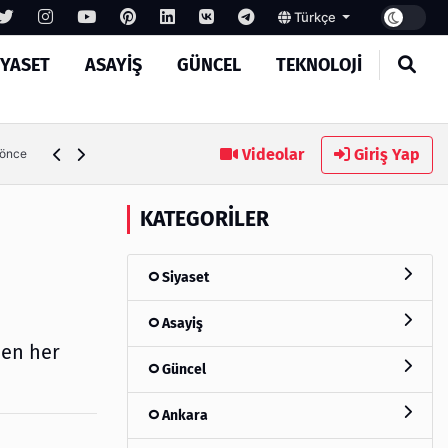
Türkçe
IYASET
ASAYIŞ
GÜNCEL
TEKNOLOJI
Ambalaj Süreçlerinde Yeni Nesil Verimliliği Olimpack ile Yak
Videolar
Giriş Yap
 önce
KATEGORILER
Siyaset
Asayiş
men her
Güncel
Ankara