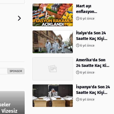
Mart ayı
enflasyon
rakamları
6 yıl önce
açıklandı
İtalya'da Son 24
Saatte Kaç Kişi
Öldü
6 yıl önce
Amerika'da Son
24 Saatte Kaç Kişi
Öldü - 06 Nisan
6 yıl önce
2020
İspanya'da Son 24
Saatte Kaç Kişi
Öldü
6 yıl önce
keler
 Vizesiz