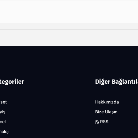
tegoriler
Diğer Bağlantıl
aset
Hakkımızda
yiş
Bize Ulaşın
cel
RSS
oloji