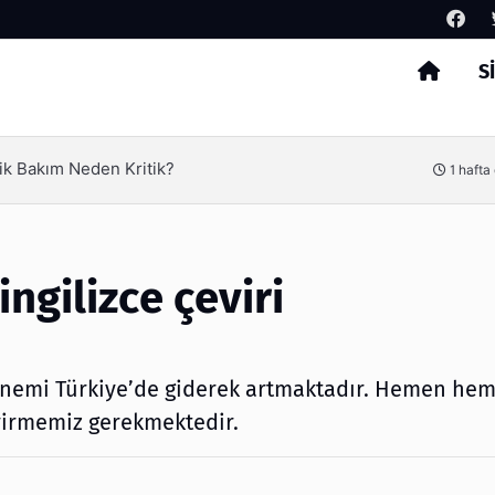
S
Arama
ik Bakım Neden Kritik?
1 hafta
ingilizce çeviri
 önemi Türkiye’de giderek artmaktadır. Hemen he
evirmemiz gerekmektedir.