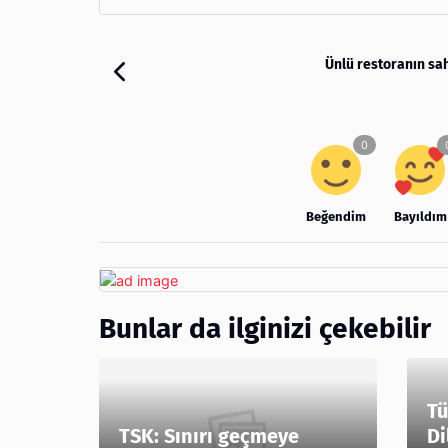
Ünlü restoranın sa
Beğendim
Bayıldım
Bunlar da ilginizi çekebilir
Tü
TSK: Sınırı geçmeye
Di