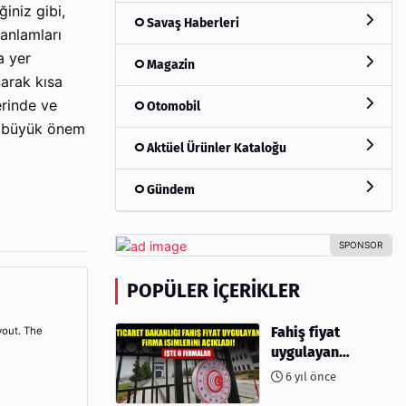
iniz gibi,
Savaş Haberleri
 anlamları
a yer
Magazin
narak kısa
erinde ve
Otomobil
sı büyük önem
Aktüel Ürünler Kataloğu
Gündem
POPÜLER İÇERIKLER
Fahiş fiyat
yout. The
uygulayan
firmalar açıklandı
6 yıl önce