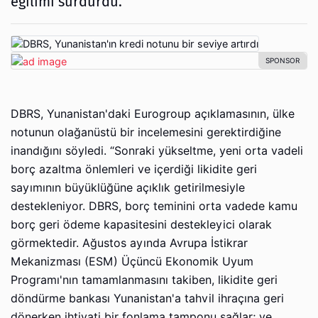
eğilimi sürdürdü.
DBRS, Yunanistan'daki Eurogroup açıklamasının, ülke
notunun olağanüstü bir incelemesini gerektirdiğine
inandığını söyledi. “Sonraki yükseltme, yeni orta vadeli
borç azaltma önlemleri ve içerdiği likidite geri
sayımının büyüklüğüne açıklık getirilmesiyle
destekleniyor. DBRS, borç teminini orta vadede kamu
borç geri ödeme kapasitesini destekleyici olarak
görmektedir. Ağustos ayında Avrupa İstikrar
Mekanizması (ESM) Üçüncü Ekonomik Uyum
Programı'nın tamamlanmasını takiben, likidite geri
döndürme bankası Yunanistan'a tahvil ihraçına geri
dönerken ihtiyati bir fonlama tamponu sağlar; ve