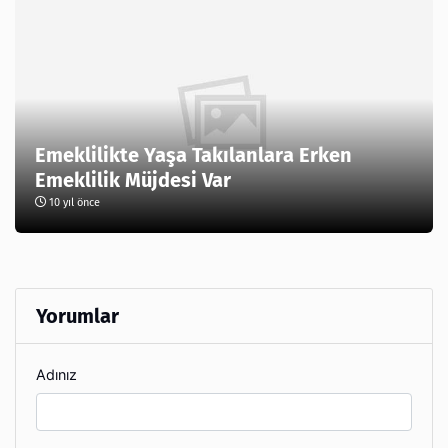
Emeklilikte Yaşa Takılanlara Erken
Emeklilik Müjdesi Var
10 yıl önce
Yorumlar
Adınız