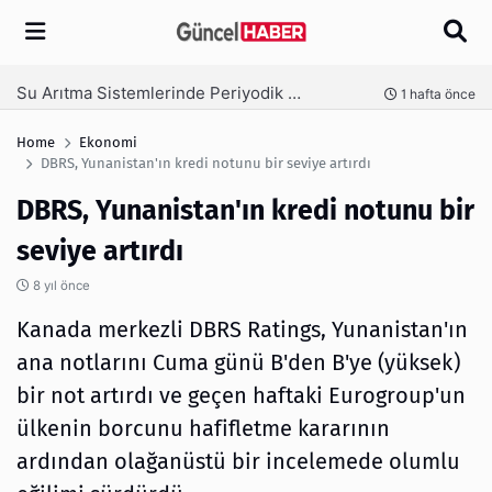
Arama
Ambalaj Süreçlerinde Yeni Nesil Verimliliği Olimpack ile Yakalayın
nce
3 hafta önce
Home
Ekonomi
DBRS, Yunanistan'ın kredi notunu bir seviye artırdı
DBRS, Yunanistan'ın kredi notunu bir
seviye artırdı
8 yıl önce
Kanada merkezli DBRS Ratings, Yunanistan'ın
ana notlarını Cuma günü B'den B'ye (yüksek)
bir not artırdı ve geçen haftaki Eurogroup'un
ülkenin borcunu hafifletme kararının
ardından olağanüstü bir incelemede olumlu