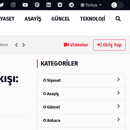
Türkçe
IYASET
ASAYIŞ
GÜNCEL
TEKNOLOJI
Ambalaj Süreçlerinde Yeni Nesil Verimliliği Olimpack ile Yak
Videolar
Giriş Yap
 önce
KATEGORILER
ışı:
Siyaset
Asayiş
Güncel
Ankara