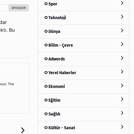
Spor
Teknoloji
dar
ktı. Bu
Dünya
Bilim - Çevre
Adwords
Yerel Haberler
yout. The
Ekonomi
Eğitim
Sağlık
Kültür - Sanat