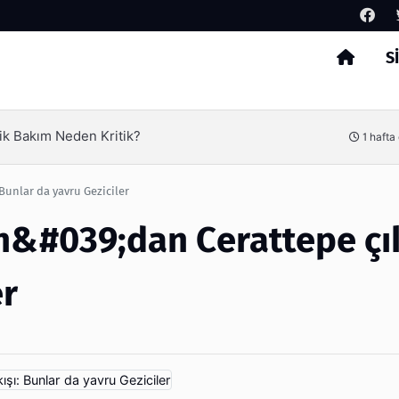
S
Arama
ik Bakım Neden Kritik?
1 hafta
unlar da yavru Geziciler
&#039;dan Cerattepe çık
er