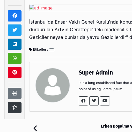
İstanbul'da Ensar Vakfı Genel Kurulu'nda ko
durdurulan Artvin Cerattepe'deki madencilik faal
Geziciler neyse bunlar da yavru Gezicilerdir" d
Etiketler :
Super Admin
It is a long established fact that
point of using Lorem Ipsum
Erken Boşalma v