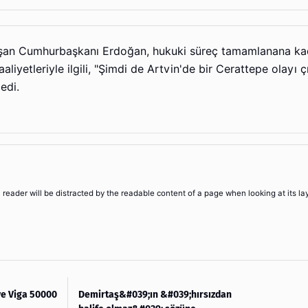
nuşan Cumhurbaşkanı Erdoğan, hukuki süreç tamamlanana ka
iyetleriyle ilgili, "Şimdi de Artvin'de bir Cerattepe olayı çı
edi.
 a reader will be distracted by the readable content of a page when looking at its la
e Viga 50000
Demirtaş&#039;ın &#039;hırsızdan