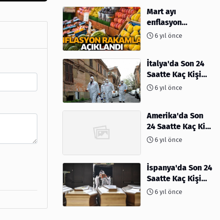
Mart ayı
enflasyon
rakamları
6 yıl önce
açıklandı
İtalya'da Son 24
Saatte Kaç Kişi
Öldü
6 yıl önce
Amerika'da Son
24 Saatte Kaç Kişi
Öldü - 06 Nisan
6 yıl önce
2020
İspanya'da Son 24
Saatte Kaç Kişi
Öldü
6 yıl önce