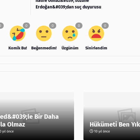
halife olmaz&#039; sözüne
Erdoğan&#039;dan suç duyurusu
Komik Bu!
Beğenmedim!
Üzgünüm
Sinirlendim
ed&#039;le Bir Daha
la Olmaz
Hükümeti Ben Yı
 yıl önce
10 yıl önce