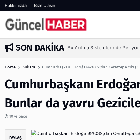
Hakkımızda
Bize Ulaşın
SON DAKIKA
Su Arıtma Sistemlerinde Periyod
4 gün önce
Home
Ankara
Cumhurbaşkanı Erdoğan&#039;dan Cerattepe çıkışı: B
Cumhurbaşkanı Erdoğan
Bunlar da yavru Gezicil
10 yıl önce
PAYLAŞ