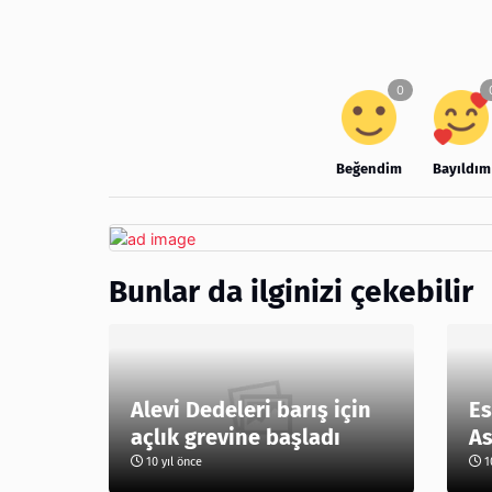
Beğendim
Bayıldım
Bunlar da ilginizi çekebilir
Alevi Dedeleri barış için
Es
açlık grevine başladı
As
10 yıl önce
10