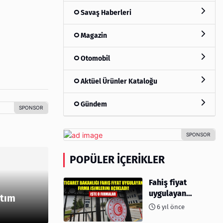
Savaş Haberleri
Magazin
Otomobil
Aktüel Ürünler Kataloğu
Gündem
POPÜLER İÇERIKLER
Fahiş fiyat
uygulayan
ktım
firmalar açıklandı
6 yıl önce