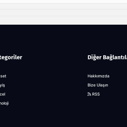
tegoriler
Diğer Bağlantıl
aset
Hakkımızda
yiş
Bize Ulaşın
cel
RSS
oloji