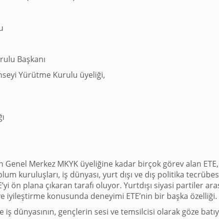
u
rulu Başkanı
nseyi Yürütme Kurulu üyeliği,
ğı
dan Genel Merkez MKYK üyeliğine kadar birçok görev alan ETE
lum kuruluşları, iş dünyası, yurt dışı ve dış politika tecrübesi
yi ön plana çıkaran tarafı oluyor. Yurtdışı siyasi partiler arası
e ve iyileştirme konusunda deneyimi ETE’nin bir başka özelliği.
le iş dünyasının, gençlerin sesi ve temsilcisi olarak göze batı