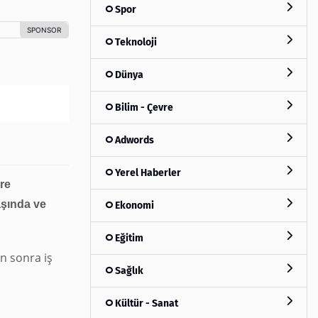
Spor
Teknoloji
Dünya
Bilim - Çevre
Adwords
Yerel Haberler
re
yaşında ve
Ekonomi
Eğitim
n sonra iş
Sağlık
Kültür - Sanat