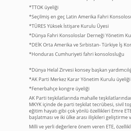
*TTOK üyeliği
*Seçilmiş en geç Latin Amerika Fahri Konsolos
*TÜRES Yüksek İstişare Kurulu Üyesi
*Dünya Fahri Konsoloslar Derneği Yönetim Ku
*DEİK Orta Amerika ve Sırbistan- Türkiye İş Ko
*Honduras Cumhuriyeti fahri konsolosluğu
*Dünya Helal Zirvesi konsey başkan yardımcılı
*AK Parti Merkez Karar Yönetim Kurulu üyeliği
*Fenerbahçe kongre üyeliği
AK Parti teşkilatlarında mahalle teşkilatların
MKYK içinde de parti teşkilat tecrübesi, sivil top
eğitim hayatı gibi çok yönlü özellikleri Emre ETE’
başlatması ve iki ülke arası ilişkileri geliştirm
Milli ve yerli değerlere önem veren ETE, özellik