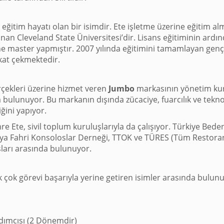
ı eğitim hayatı olan bir isimdir. Ete işletme üzerine eğitim alm
nan Cleveland State Üniversitesi’dir. Lisans eğitiminin ardı
ne master yapmıştır. 2007 yılında eğitimini tamamlayan genç 
kkat çekmektedir.
rçekleri üzerine hizmet veren
Jumbo
markasının yönetim kur
bulunuyor. Bu markanın dışında zücaciye, fuarcılık ve tekno
ğini yapıyor.
re Ete, sivil toplum kuruluşlarıyla da çalışıyor. Türkiye Bede
ya Fahri Konsoloslar Derneği, TTOK ve TÜRES (Tüm Restoran
uşları arasında bulunuyor.
ek çok görevi başarıyla yerine getiren isimler arasında bulunu
;
rdımcısı (2 Dönemdir)