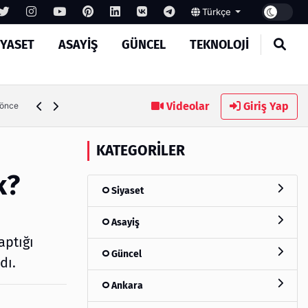
Türkçe
IYASET
ASAYIŞ
GÜNCEL
TEKNOLOJI
MASROKİT Eğitim Kitleri ile Elektronik Öğrenmek Artık Çok
Videolar
Giriş Yap
 önce
KATEGORILER
k?
Siyaset
Asayiş
aptığı
Güncel
dı.
Ankara