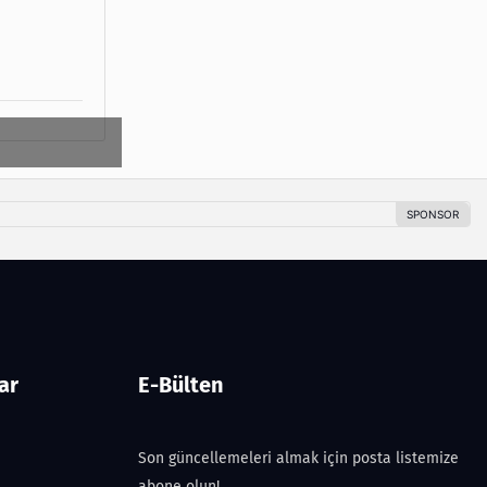
ar
E-Bülten
Son güncellemeleri almak için posta listemize
abone olun!