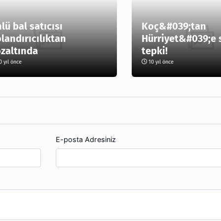
lü bal satıcısı
Koç&#039;tan
landırıcılıktan
Hürriyet&#039;e 
zaltında
tepki!
 yıl önce
10 yıl önce
E-posta Adresiniz