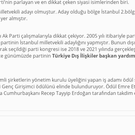
ti’nin parlayan ve en dikkat çeken siyasi isimlerinden biri.
illetvekili adayı olmuştur. Aday olduğu bölge İstanbul 2.böl
er almıştır.
Ak Parti çalışmalarıyla dikkat çekiyor. 2005 yılı itibariyle par
partinin İstanbul milletvekili adaylığını yapmıştır. Bunun dış
rak seçildiği parti kongresi ise 2018 ve 2021 yılında gerçekleş
Ete günümüzde partinin
Türkiye Dış İlişkiler başkan yardım
mli şirketlerin yönetim kurulu üyeliğini yapan iş adamı ödül 
 İyi Genç Girişimci ödülünü elinde bulunduruyor. Ödül Emre E
nda Cumhurbaşkanı Recep Tayyip Erdoğan tarafından takdim e