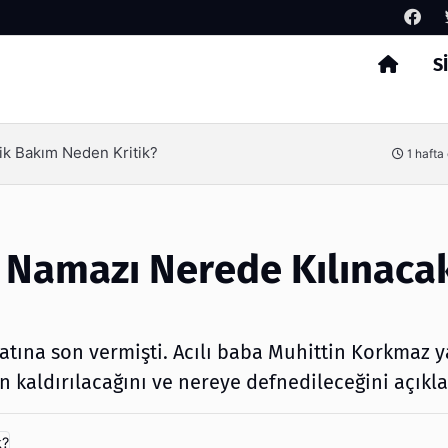
S
Arama
erimliliği Olimpack ile Yakalayın
3 hafta
 Namazı Nerede Kılınaca
ına son vermişti. Acılı baba Muhittin Korkmaz y
kaldırılacağını ve nereye defnedileceğini açıkla