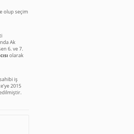
ge olup seçim
ti
ında Ak
en 6. ve 7.
cısı
olarak
sahibi iş
te’ye 2015
dilmiştir.