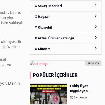
Savaş Haberleri
ıştır. Lisans
Magazin
ndan yine
isim yaklaşık
Otomobil
Aktüel Ürünler Kataloğu
ulu üyesidir.
loji üzerine
Gündem
nsel
lar ve
POPÜLER İÇERIKLER
yor. Ete’nin
Fahiş fiyat
uygulayan
firmalar açıklandı
6 yıl önce