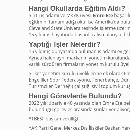
Hangi Okullarda Eğitim Aldı?
Siirtli iş adamı ve MKYK üyesi
Emre Ete
başarıl
eğitimini tamamladığı okul ise Amerika’da bulu
Cleveland State Üniversitesi’nde işletme üzeri
15 yıldır iş hayatında başarılı çalışmalarıyla di
Yaptığı İşler Nelerdir?
15 yıldır iş dünyasında bulunan iş adamı ev ge
Ayrıca halen aynı markanın yönetim kurulunda 
varlık sürdüren firmaların yönetim kurulu üyeli
Şirket yönetim kurulu üyeliklerine ek olarak Em
Engelliler Spor Federasyonu, Fenerbahçe, Dün
Turizmciler Derneği) çalıştığı sivil toplum kur
Hangi Görevlerde Bulundu?
2022 yılı itibariyle 40 yaşında olan Emre Ete p
bulunduğu görevler arasında şunlar yer alıyor
*TBESF başkan vekilliği
*AK Parti Genel Merkez Dış İlişkiler Başkan Ya