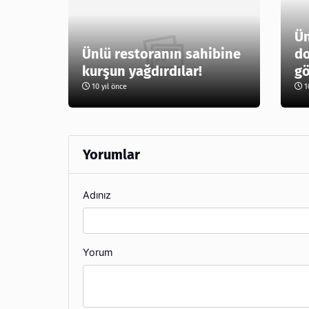
Ün
Ünlü restoranın sahibine
do
kurşun yağdırdılar!
gö
10 yıl önce
10
Yorumlar
Adınız
Yorum