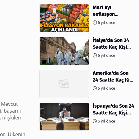
Mart ayı
enflasyon
rakamları
6 yıl önce
açıklandı
İtalya'da Son 24
Saatte Kaç Kişi
Öldü
6 yıl önce
Amerika'da Son
24 Saatte Kaç Kişi
Öldü - 06 Nisan
6 yıl önce
2020
, Mevcut
İspanya'da Son 24
, başarılı
Saatte Kaç Kişi
 ilişkileri
Öldü
6 yıl önce
yor. Ülkenin