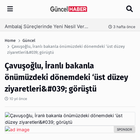
Arama
Ambalaj Süreçlerinde Yeni Nesil Verimliliği Olimpack ile Yakalayın
nce
3 hafta önce
Home
Güncel
Çavuşoğlu, İranlı bakanla önümüzdeki dönemdeki ‘üst düzey
ziyaretleri&#039; görüştü
Çavuşoğlu, İranlı bakanla
önümüzdeki dönemdeki ‘üst düzey
ziyaretleri&#039; görüştü
10 yıl önce