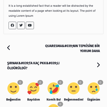
It is a long established fact that a reader will be distracted by the
readable content of a page when looking at its layout. The point of
using Lorem Ipsum
QUARESMA&#039;NIN TEPKİSİNE BİR
YORUM DAHA
ŞIRNAK&#039;TA KAÇ PKK&#039;LI
ÖLDÜRÜLDÜ?
Beğendim
Bayıldım
Komik Bu!
Beğenmedim!
Üzgünüm