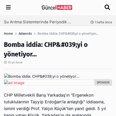
Arama
Ambalaj Süreçlerinde Yeni Nesil Verimliliği Olimpack ile Yakalayın
önce
3 hafta önce
Home
Adwords
Bomba iddia: CHP&#039;yi o yönetiyor...
Bomba iddia: CHP&#039;yi o
yönetiyor...
10 yıl önce
CHP Milletvekili Barış Yarkadaş'ın "Ergenekon
tutuklularının Tayyip Erdoğan'la anlaştığı" iddiasına,
ismini verdiği Prof. Yalçın Küçük'ten yanıt geldi. 5 yıl
hapis yatan Küçük, Yarkadaş'ın da aralarında