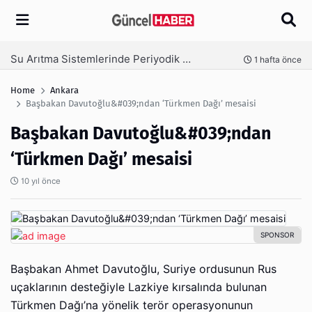
Arama
Ambalaj Süreçlerinde Yeni Nesil Verimliliği Olimpack ile Yakalayın
nce
3 hafta önce
Home
Ankara
Başbakan Davutoğlu&#039;ndan ‘Türkmen Dağı’ mesaisi
Başbakan Davutoğlu&#039;ndan
‘Türkmen Dağı’ mesaisi
10 yıl önce
Başbakan Ahmet Davutoğlu, Suriye ordusunun Rus
uçaklarının desteğiyle Lazkiye kırsalında bulunan
Türkmen Dağı’na yönelik terör operasyonunun