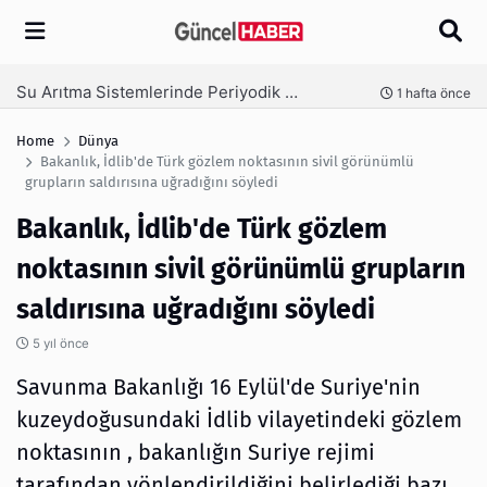
Arama
Ambalaj Süreçlerinde Yeni Nesil Verimliliği Olimpack ile Yakalayın
nce
3 hafta önce
Home
Dünya
Bakanlık, İdlib'de Türk gözlem noktasının sivil görünümlü
grupların saldırısına uğradığını söyledi
Bakanlık, İdlib'de Türk gözlem
noktasının sivil görünümlü grupların
saldırısına uğradığını söyledi
5 yıl önce
Savunma Bakanlığı 16 Eylül'de Suriye'nin
kuzeydoğusundaki İdlib vilayetindeki gözlem
noktasının , bakanlığın Suriye rejimi
tarafından yönlendirildiğini belirlediği bazı