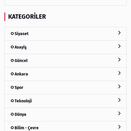
KATEGORILER
Siyaset
Asayiş
Güncel
Ankara
Spor
Teknoloji
Dünya
Bilim - Çevre