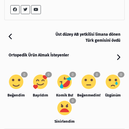
Üst düzey AB yetkilisi limana dönen
Türk gemisini övdü
Ortopedik Ürün Almak İsteyenler
Beğendim
Bayıldım
Komik Bu!
Beğenmedim!
Üzgünüm
Sinirlendim