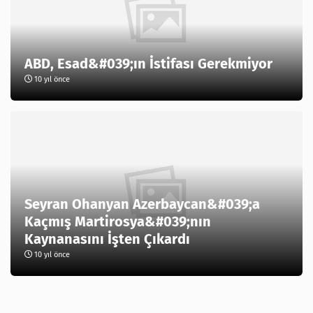
ABD, Esad&#039;ın İstifası Gerekmiyor
10 yıl önce
Seyran Ohanyan Azerbaycan&#039;a
Kaçmış Martirosya&#039;nın
Kaynanasını İşten Çıkardı
10 yıl önce