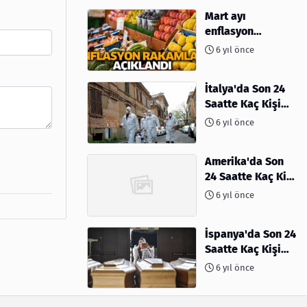
Mart ayı
enflasyon
rakamları
6 yıl önce
açıklandı
İtalya'da Son 24
Saatte Kaç Kişi
Öldü
6 yıl önce
Amerika'da Son
24 Saatte Kaç Kişi
Öldü - 06 Nisan
6 yıl önce
2020
İspanya'da Son 24
Saatte Kaç Kişi
Öldü
6 yıl önce