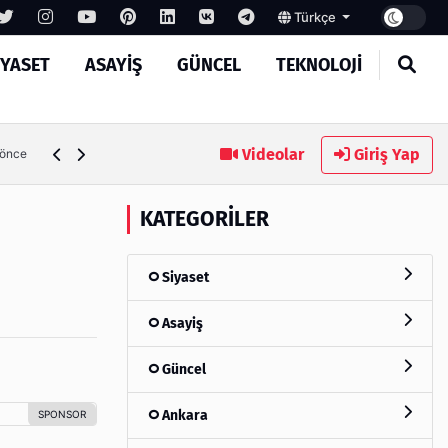
Türkçe
IYASET
ASAYIŞ
GÜNCEL
TEKNOLOJI
MASROKİT Eğitim Kitleri ile Elektronik Öğrenmek Artık Ço
Videolar
Giriş Yap
a önce
KATEGORILER
Siyaset
Asayiş
Güncel
Ankara