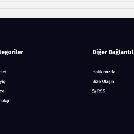
tegoriler
Diğer Bağlantıl
aset
Hakkımızda
yiş
Bize Ulaşın
cel
RSS
oloji