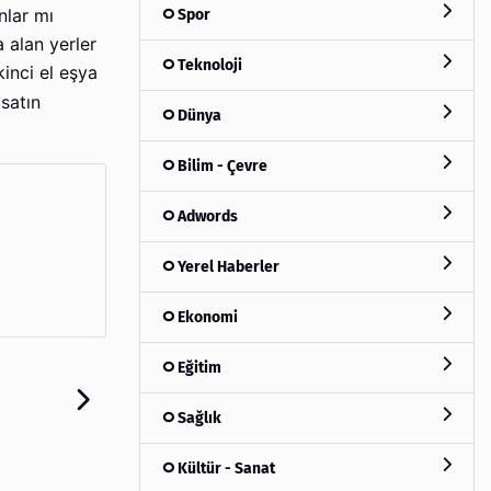
Spor
nlar mı
a alan yerler
Teknoloji
kinci el eşya
 satın
Dünya
Bilim - Çevre
Adwords
Yerel Haberler
Ekonomi
Eğitim
Sağlık
Kültür - Sanat