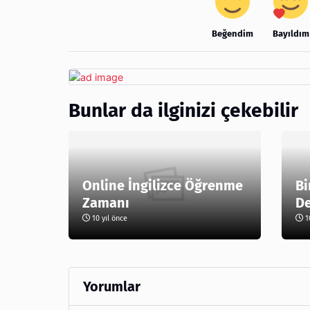
Beğendim
Bayıldım
Bunlar da ilginizi çekebilir
Online İngilizce Öğrenme
Bi
Zamanı
De
10 yıl önce
10
Yorumlar