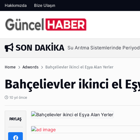
Hakkımızda
Bize Ulaşın
SON DAKIKA
Ambalaj Süreçlerinde Yeni Nesil 
1 hafta önce
Home
Adwords
Bahçelievler ikinci el Eşya Alan Yerler
Bahçelievler ikinci el E
10 yıl önce
PAYLAŞ