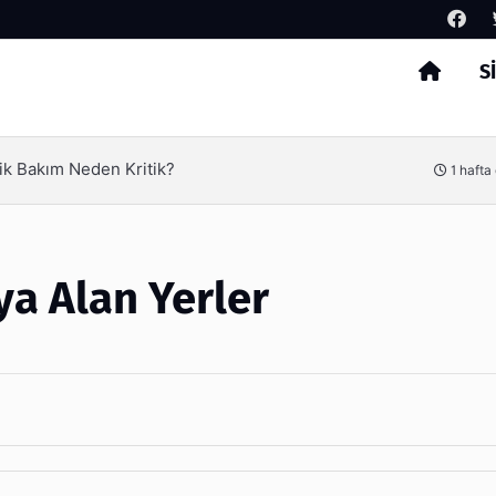
S
Arama
Verimliliği Olimpack ile Yakalayın
3 haft
şya Alan Yerler