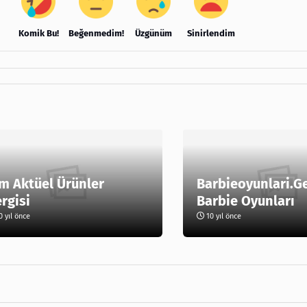
Komik Bu!
Beğenmedim!
Üzgünüm
Sinirlendim
m Aktüel Ürünler
Barbieoyunlari.G
rgisi
Barbie Oyunları
 yıl önce
10 yıl önce