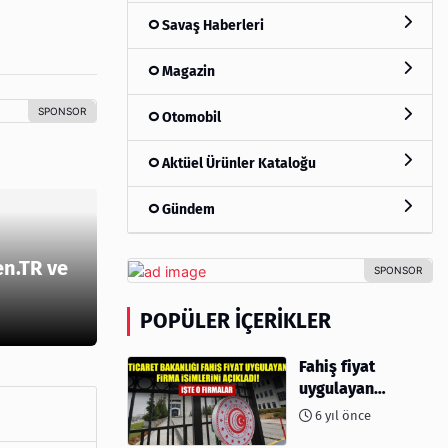
Savaş Haberleri
Magazin
Otomobil
Aktüel Ürünler Kataloğu
Gündem
en.TR ve
POPÜLER İÇERIKLER
Fahiş fiyat
uygulayan
firmalar açıklandı
6 yıl önce