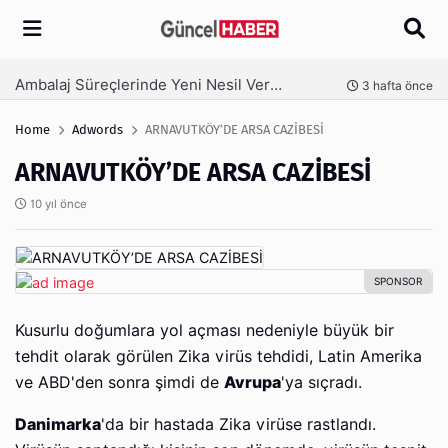
Arama
Ambalaj Süreçlerinde Yeni Nesil Verimliliği Olimpack ile Yakalayın
nce
3 hafta önce
Home
Adwords
ARNAVUTKÖY’DE ARSA CAZİBESİ
ARNAVUTKÖY’DE ARSA CAZİBESİ
10 yıl önce
Kusurlu doğumlara yol açması nedeniyle büyük bir
tehdit olarak görülen Zika virüs tehdidi, Latin Amerika
ve ABD'den sonra şimdi de
Avrupa
'ya sıçradı.
Danimarka
'da bir hastada Zika virüse rastlandı.