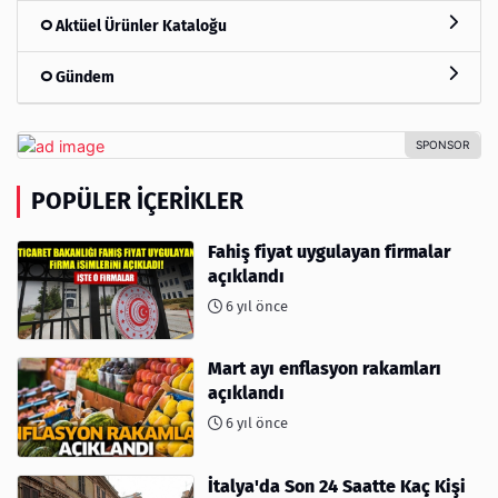
Aktüel Ürünler Kataloğu
Gündem
POPÜLER İÇERIKLER
Fahiş fiyat uygulayan firmalar
açıklandı
6 yıl önce
Mart ayı enflasyon rakamları
açıklandı
6 yıl önce
İtalya'da Son 24 Saatte Kaç Kişi