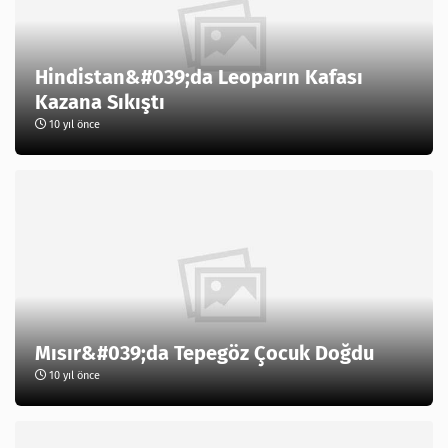
Hindistan&#039;da Leoparın Kafası
Kazana Sıkıştı
10 yıl önce
Mısır&#039;da Tepegöz Çocuk Doğdu
10 yıl önce