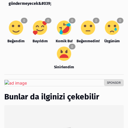
göndermeyecek&#039;
Beğendim
Bayıldım
Komik Bu!
Beğenmedim!
Üzgünüm
Sinirlendim
Bunlar da ilginizi çekebilir