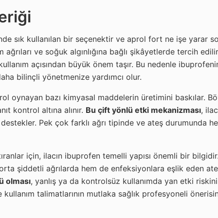
eriği
nde sık kullanılan bir seçenektir ve aprol fort ne işe yarar 
 ağrıları ve soğuk algınlığına bağlı şikâyetlerde tercih edilir
 kullanım açısından büyük önem taşır. Bu nedenle ibuprofeni
 daha bilinçli yönetmenize yardımcı olur.
 rol oynayan bazı kimyasal maddelerin üretimini baskılar. B
nıt kontrol altına alınır.
Bu çift yönlü etki mekanizması
, ila
 destekler. Pek çok farklı ağrı tipinde ve ateş durumunda he
anlar için, ilacın ibuprofen temelli yapısı önemli bir bilgidir
orta şiddetli ağrılarda hem de enfeksiyonlara eşlik eden at
ü olması
, yanlış ya da kontrolsüz kullanımda yan etki riskin
e kullanım talimatlarının mutlaka sağlık profesyoneli önerisi