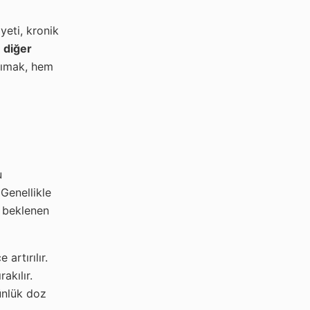
yeti, kronik
 diğer
anımak, hem
u
Genellikle
n beklenen
artırılır.
akılır.
ünlük doz