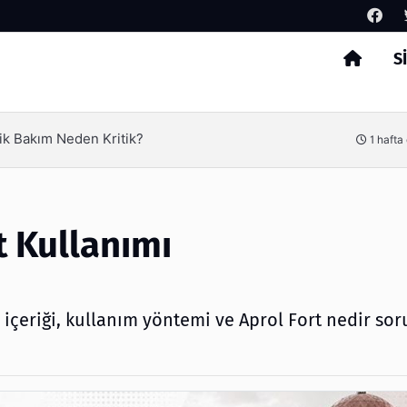
S
Arama
erimliliği Olimpack ile Yakalayın
3 hafta
t Kullanımı
n içeriği, kullanım yöntemi ve Aprol Fort nedir sor