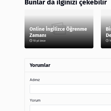
Bunlar da ilginizi çekebilir
Online İngilizce Öğrenme
Bi
Zamanı
De
10 yıl önce
10
Yorumlar
Adınız
Yorum