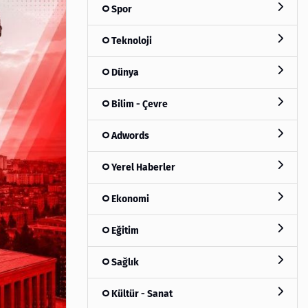
Spor
Teknoloji
Dünya
Bilim - Çevre
Adwords
Yerel Haberler
Ekonomi
Eğitim
Sağlık
Kültür - Sanat