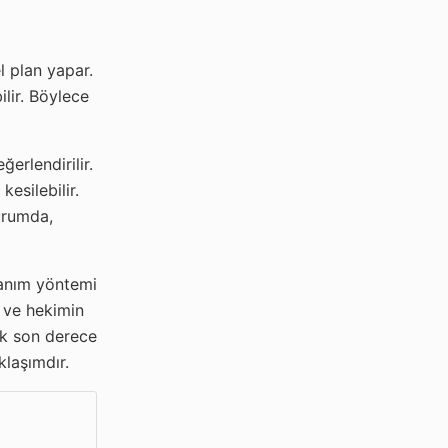
el plan yapar.
lir. Böylece
erlendirilir.
esilebilir.
urumda,
lanım yöntemi
e ve hekimin
ak son derece
klaşımdır.