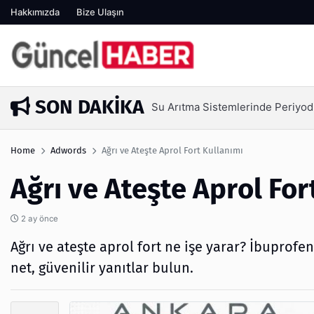
Hakkımızda
Bize Ulaşın
SON DAKIKA
Ambalaj Süreçlerinde Yeni Nesil V
1 hafta önce
Home
Adwords
Ağrı ve Ateşte Aprol Fort Kullanımı
Ağrı ve Ateşte Aprol For
2 ay önce
Ağrı ve ateşte aprol fort ne işe yarar? İbuprofe
net, güvenilir yanıtlar bulun.