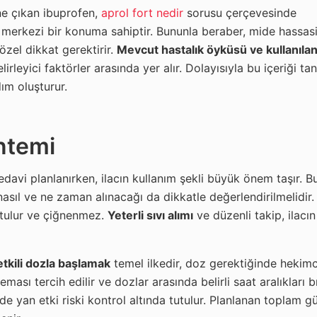
öne çıkan ibuprofen,
aprol fort nedir
sorusu çerçevesinde
 merkezi bir konuma sahiptir. Bununla beraber, mide hassasi
 özel dikkat gerektirir.
Mevcut hastalık öyküsü ve kullanılan
irleyici faktörler arasında yer alır. Dolayısıyla bu içeriği t
dım oluşturur.
ntemi
davi planlanırken, ilacın kullanım şekli büyük önem taşır. B
asıl ve ne zaman alınacağı da dikkatle değerlendirilmelidir. 
yutulur ve çiğnenmez.
Yeterli sıvı alımı
ve düzenli takip, ilacı
tkili dozla başlamak
temel ilkedir, doz gerektiğinde hekimce 
ı tercih edilir ve dozlar arasında belirli saat aralıkları bır
de yan etki riski kontrol altında tutulur. Planlanan toplam g