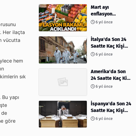
Mart ayı
enflasyon
rakamları
6 yıl önce
sorusunu
açıklandı
. Her ilaçta
İtalya'da Son 24
n vücutta
Saatte Kaç Kişi
Öldü
6 yıl önce
öylece hem
cın
Amerika'da Son
kimlerin sık
24 Saatte Kaç Kişi
Öldü - 06 Nisan
6 yıl önce
2020
. Bu yapı
İspanya'da Son 24
eşte
Saatte Kaç Kişi
i de
Öldü
6 yıl önce
ne göre