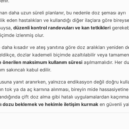
enir.
an daha uzun süreli planlanır, bu nedenle doz şeması ayrı
şlik eden hastalıkları ve kullandığı diğer ilaçlara göre bireys
suysa,
düzenli kontrol randevuları ve kan tetkikleri
gerekebi
içimde izlenmiş olur.
 daha kısadır ve ateş yanıtına göre doz aralıkları yeniden değ
dikçe, dozlar kademeli biçimde azaltılabilir veya tamamen k
nde önerilen maksimum kullanım süresi
aşılmamalıdır. Her d
m sakıncalı kabul edilir.
rusuna yanıt aranırken, yalnızca endikasyon değil doğru kul
ın tok ya da aç karnına alınması, bireyin mide hassasiyetin
tlandığında çift doz alma gibi hatalı uygulamalardan kaçınm
nlı dozu beklemek ve hekimle iletişim kurmak
en güvenli ya