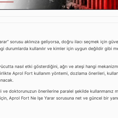
ar” sorusu aklınıza geliyorsa, doğru ilacı seçmek için güveni
ngi durumlarda kullanılır ve kimler için uygun değildir gibi m
ücutta nasıl etki gösterdiğini, ağrı ve ateşi hangi mekanizm
rlikte Aprol Fort kullanım yöntemi, dozlama önerileri, kulla
ınacak.
inçli ve doktorunuzun önerilerine paralel şekilde kullanmanı
r için, Aprol Fort Ne Işe Yarar sorusuna net ve güncel bir ya