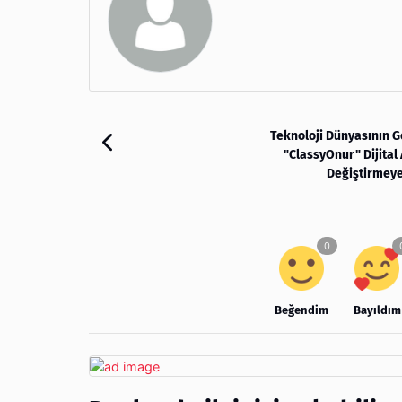
Teknoloji Dünyasının G
"ClassyOnur" Dijital 
Değiştirmeye
Beğendim
Bayıldım