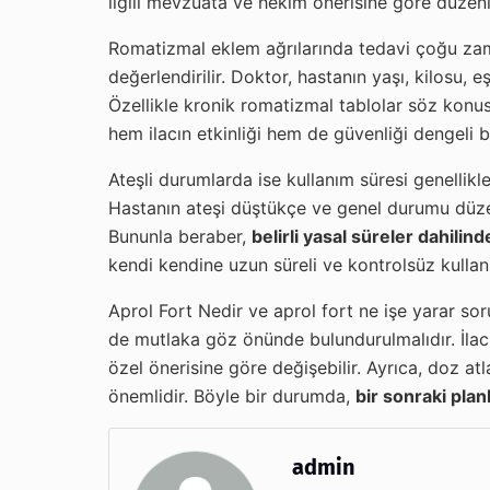
ilgili mevzuata ve hekim önerisine göre düzenl
Romatizmal eklem ağrılarında tedavi çoğu zam
değerlendirilir. Doktor, hastanın yaşı, kilosu, e
Özellikle kronik romatizmal tablolar söz konu
hem ilacın etkinliği hem de güvenliği dengeli b
Ateşli durumlarda ise kullanım süresi genellikle
Hastanın ateşi düştükçe ve genel durumu düzel
Bununla beraber,
belirli yasal süreler dahili
kendi kendine uzun süreli ve kontrolsüz kullanı
Aprol Fort Nedir ve aprol fort ne işe yarar so
de mutlaka göz önünde bulundurulmalıdır. İlac
özel önerisine göre değişebilir. Ayrıca, doz a
önemlidir. Böyle bir durumda,
bir sonraki pla
admin