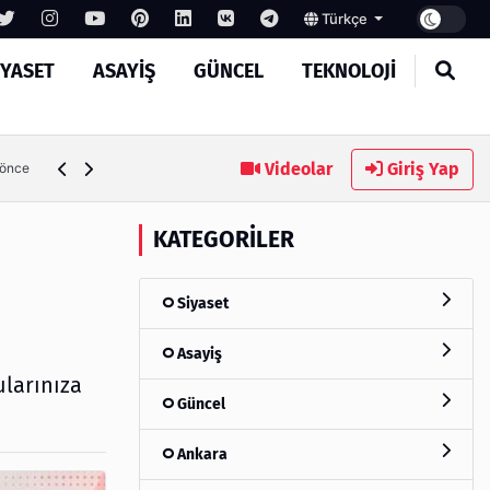
Türkçe
IYASET
ASAYIŞ
GÜNCEL
TEKNOLOJI
MASROKİT Eğitim Kitleri ile Elektronik Öğrenmek Artık Çok
Videolar
Giriş Yap
 önce
KATEGORILER
Siyaset
Asayiş
ularınıza
Güncel
Ankara