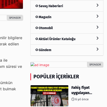
Savaş Haberleri
Magazin
Otomobil
lir bilgilere
Aktüel Ürünler Kataloğu
erak edilen
Gündem
a ile
nım süresi ve
POPÜLER İÇERIKLER
z mümkün
Fahiş fiyat
nıt bulmak
uygulayan
firmalar açıklandı
6 yıl önce