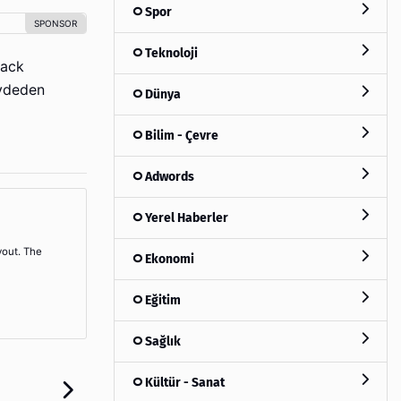
Spor
Teknoloji
rack
aydeden
Dünya
Bilim - Çevre
Adwords
Yerel Haberler
yout. The
Ekonomi
Eğitim
Sağlık
Kültür - Sanat