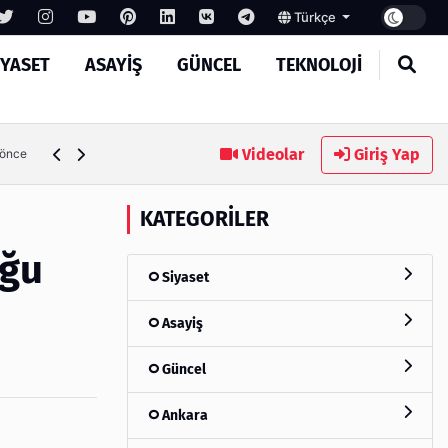
Türkçe
IYASET
ASAYIŞ
GÜNCEL
TEKNOLOJI
Ambalaj Süreçlerinde Yeni Nesil Verimliliği Olimpack ile Yak
Videolar
Giriş Yap
 önce
KATEGORILER
oğu
Siyaset
Asayiş
Güncel
Ankara