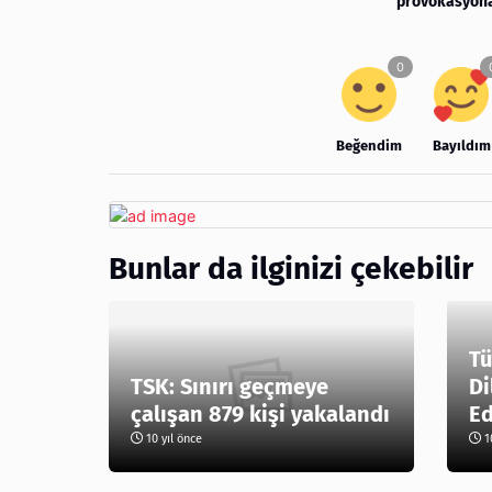
provokasyona
Beğendim
Bayıldım
Bunlar da ilginizi çekebilir
Tü
TSK: Sınırı geçmeye
Di
çalışan 879 kişi yakalandı
Ed
10 yıl önce
10