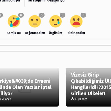
 dahil oluyor
stratejisini’ değiştiriyor
Komik Bu!
Beğenmedim!
Üzgünüm
Sinirlendim
Vizesiz Girip
rkiye&#039;de Ermeni
Çıkabildiğimiz Ül
linde Olan Yazılar İptal
Hangileridir?2015
iliyor
Girilen Ülkeler!
 yıl önce
10 yıl önce