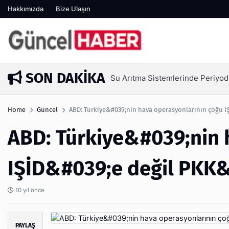
Hakkımızda
Bize Ulaşın
SON DAKIKA
Su Arıtma Sistemlerinde Periyod
5 gün önce
Home
Güncel
ABD: Türkiye&#039;nin hava operasyonlarının çoğu I
ABD: Türkiye&#039;nin 
IŞİD&#039;e değil PKK&
10 yıl önce
PAYLAŞ