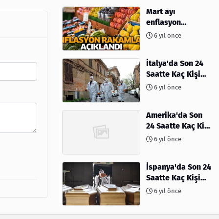
Mart ayı
enflasyon
rakamları
6 yıl önce
açıklandı
İtalya'da Son 24
Saatte Kaç Kişi
Öldü
6 yıl önce
Amerika'da Son
24 Saatte Kaç Kişi
Öldü - 06 Nisan
6 yıl önce
2020
İspanya'da Son 24
Saatte Kaç Kişi
Öldü
6 yıl önce