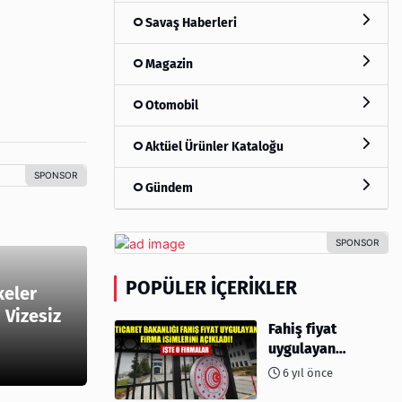
Savaş Haberleri
Magazin
Otomobil
Aktüel Ürünler Kataloğu
Gündem
POPÜLER İÇERIKLER
keler
 Vizesiz
Fahiş fiyat
uygulayan
firmalar açıklandı
6 yıl önce