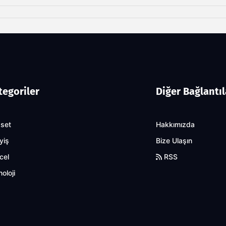
tegoriler
Diğer Bağlantıl
aset
Hakkımızda
yiş
Bize Ulaşın
cel
RSS
oloji