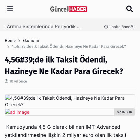
Arama
Ambalaj Süreçlerinde Yeni Nesil Verimliliği Olimpack ile Yakalayın
nce
3 hafta önce
Home
Ekonomi
4,5G#39;de ilk Taksit Ödendi, Hazineye Ne Kadar Para Girecek?
4,5G#39;de ilk Taksit Ödendi,
Hazineye Ne Kadar Para Girecek?
10 yıl önce
Kamuoyunda 4,5 G olarak bilinen IMT-Advanced
yetkilendirmesine ilişkin 2 milyar euro olan ilk taksit