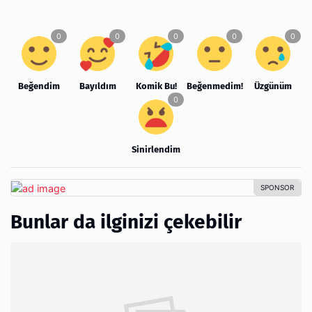
Beğendim
Bayıldım
Komik Bu!
Beğenmedim!
Üzgünüm
Sinirlendim
Bunlar da ilginizi çekebilir