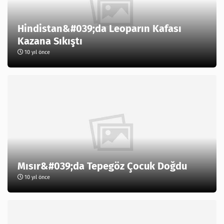
Hindistan&#039;da Leoparın Kafası
Kazana Sıkıştı
10 yıl önce
Mısır&#039;da Tepegöz Çocuk Doğdu
10 yıl önce