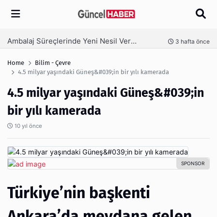
Arama
Ambalaj Süreçlerinde Yeni Nesil Verimliliği Olimpack ile Yakalayın
nce
3 hafta önce
Home
Bilim - Çevre
4.5 milyar yaşındaki Güneş&#039;in bir yılı kamerada
4.5 milyar yaşındaki Güneş&#039;in
bir yılı kamerada
10 yıl önce
Türkiye’nin başkenti
Ankara’da meydana gelen