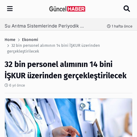
Arama
Ambalaj Süreçlerinde Yeni Nesil Verimliliği Olimpack ile Yakalayın
nce
3 hafta önce
Home
Ekonomi
32 bin personel alımının 14 bini İŞKUR üzerinden
gerçekleştirilecek
32 bin personel alımının 14 bini
İŞKUR üzerinden gerçekleştirilecek
6 yıl önce