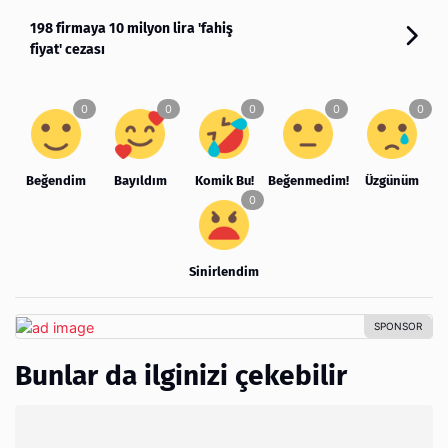
198 firmaya 10 milyon lira 'fahiş
fiyat' cezası
Beğendim
Bayıldım
Komik Bu!
Beğenmedim!
Üzgünüm
Sinirlendim
Bunlar da ilginizi çekebilir