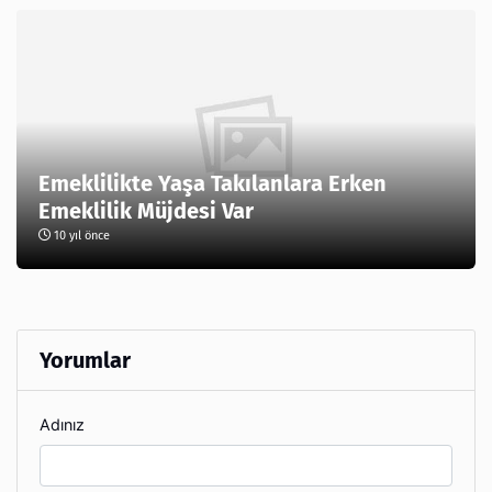
Emeklilikte Yaşa Takılanlara Erken
Emeklilik Müjdesi Var
10 yıl önce
Yorumlar
Adınız