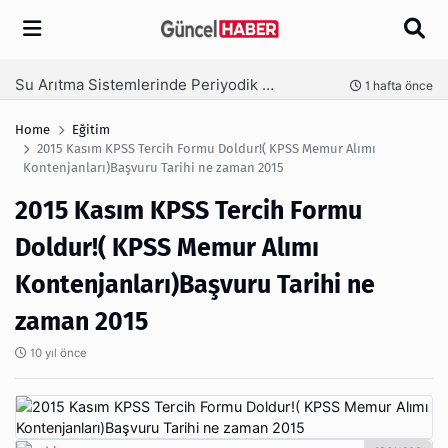
Arama
Ambalaj Süreçlerinde Yeni Nesil Verimliliği Olimpack ile Yakalayın
önce
3 hafta önce
Home
Eğitim
2015 Kasım KPSS Tercih Formu Doldur!( KPSS Memur Alımı
Kontenjanları)Başvuru Tarihi ne zaman 2015
2015 Kasım KPSS Tercih Formu
Doldur!( KPSS Memur Alımı
Kontenjanları)Başvuru Tarihi ne
zaman 2015
10 yıl önce