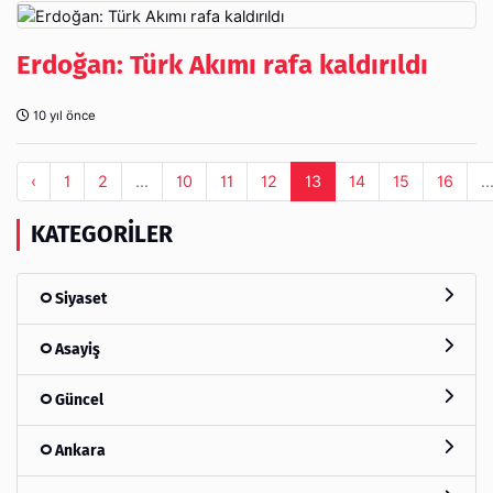
Erdoğan: Türk Akımı rafa kaldırıldı
10 yıl önce
‹
1
2
...
10
11
12
13
14
15
16
..
KATEGORILER
Siyaset
Asayiş
Güncel
Ankara