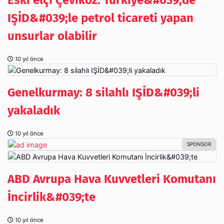
Eski elçi Çeviköz: Türkiye&#039;de
IŞİD&#039;le petrol ticareti yapan
unsurlar olabilir
10 yıl önce
Genelkurmay: 8 silahlı IŞİD&#039;li
yakaladık
10 yıl önce
ABD Avrupa Hava Kuvvetleri Komutanı
İncirlik&#039;te
10 yıl önce