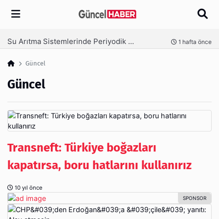
Arama
Ambalaj Süreçlerinde Yeni Nesil Verimliliği Olimpack ile Yakalayın
nce
3 hafta önce
Güncel
Güncel
Transneft: Türkiye boğazları
kapatırsa, boru hatlarını kullanırız
10 yıl önce