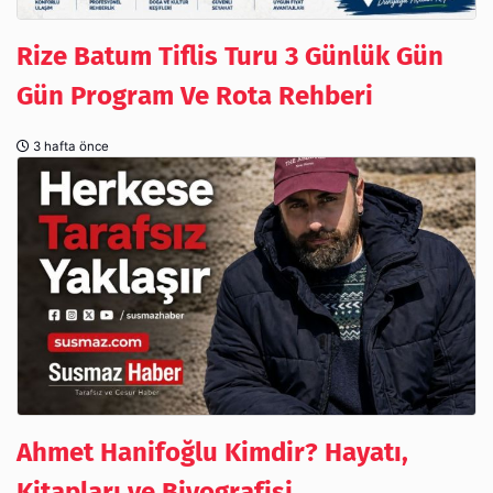
Rize Batum Tiflis Turu 3 Günlük Gün
Gün Program Ve Rota Rehberi
3 hafta önce
Ahmet Hanifoğlu Kimdir? Hayatı,
Kitapları ve Biyografisi