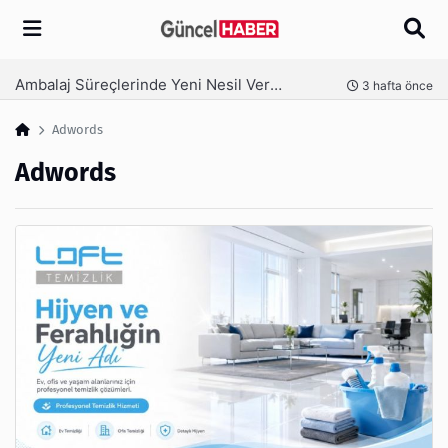
Arama
Ambalaj Süreçlerinde Yeni Nesil Verimliliği Olimpack ile Yakalayın
nce
3 hafta önce
Adwords
Adwords