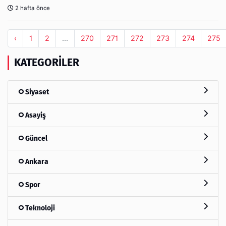
2 hafta önce
‹
1
2
...
270
271
272
273
274
275
KATEGORILER
Siyaset
Asayiş
Güncel
Ankara
Spor
Teknoloji