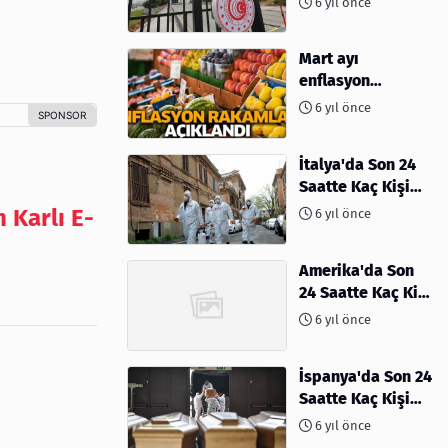
6 yıl önce
Mart ayı
enflasyon
rakamları
6 yıl önce
açıklandı
İtalya'da Son 24
Saatte Kaç Kişi
Öldü
Karlı E-
6 yıl önce
Amerika'da Son
24 Saatte Kaç Kişi
Öldü - 06 Nisan
6 yıl önce
2020
İspanya'da Son 24
Saatte Kaç Kişi
Öldü
6 yıl önce