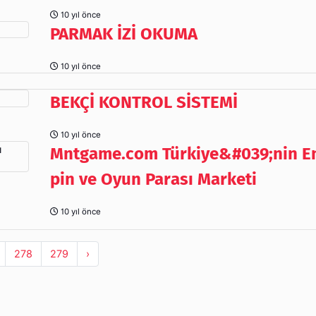
10 yıl önce
PARMAK İZİ OKUMA
10 yıl önce
BEKÇİ KONTROL SİSTEMİ
10 yıl önce
Mntgame.com Türkiye&#039;nin En 
pin ve Oyun Parası Marketi
10 yıl önce
278
279
›