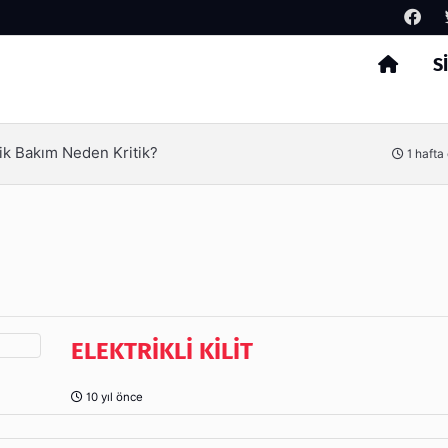
S
Arama
ik Bakım Neden Kritik?
1 hafta
ELEKTRİKLİ KİLİT
10 yıl önce