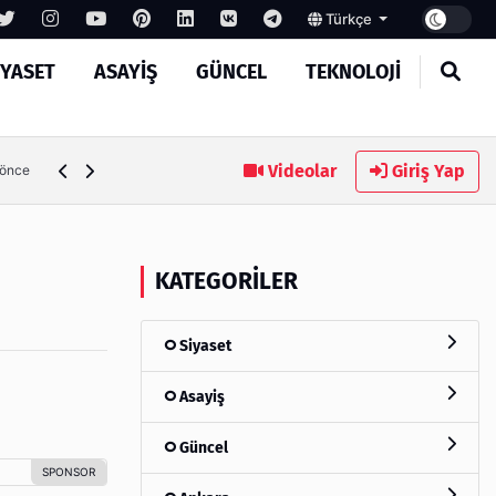
Türkçe
IYASET
ASAYIŞ
GÜNCEL
TEKNOLOJI
Ambalaj Süreçlerinde Yeni Nesil Verimliliği Olimpack ile Yak
Videolar
Giriş Yap
 önce
KATEGORILER
Siyaset
Asayiş
Güncel