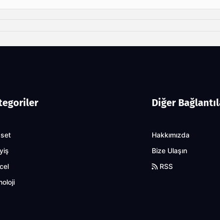
tegoriler
Diğer Bağlantıl
aset
Hakkımızda
yiş
Bize Ulaşın
cel
RSS
oloji