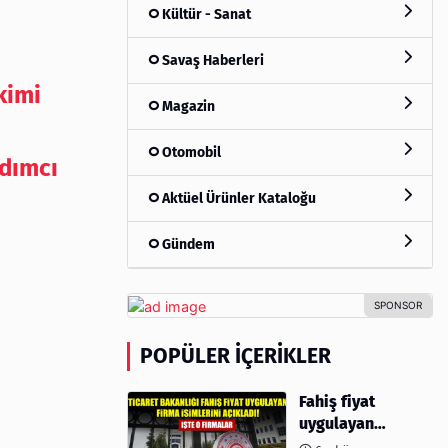
Kültür - Sanat
Savaş Haberleri
kimi
Magazin
Otomobil
rdımcı
Aktüel Ürünler Kataloğu
Gündem
POPÜLER İÇERIKLER
Fahiş fiyat
uygulayan
firmalar açıklandı