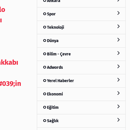
Ankara
lo
Spor
ı
Teknoloji
Dünya
Bilim - Çevre
akkabı
Adwords
Yerel Haberler
#039;in
Ekonomi
Eğitim
Sağlık