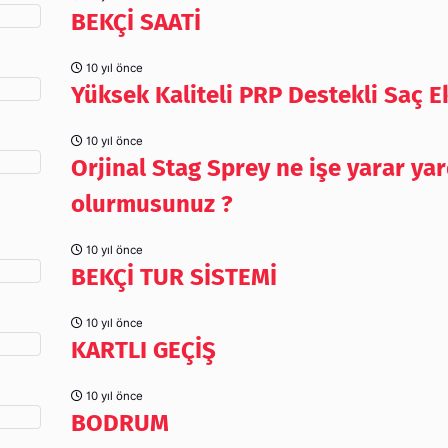
BEKÇİ SAATİ
10 yıl önce
Yüksek Kaliteli PRP Destekli Saç E
10 yıl önce
Orjinal Stag Sprey ne işe yarar ya
olurmusunuz ?
10 yıl önce
BEKÇİ TUR SİSTEMİ
10 yıl önce
KARTLI GEÇİŞ
10 yıl önce
BODRUM