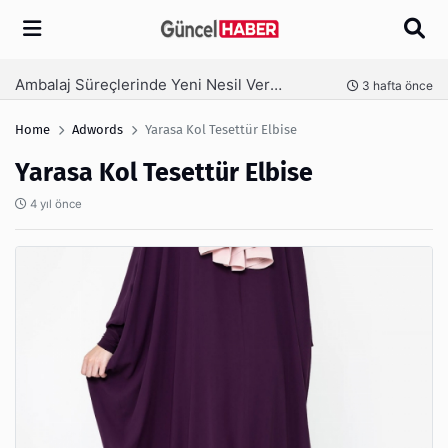
Arama
Ambalaj Süreçlerinde Yeni Nesil Verimliliği Olimpack ile Yakalayın
nce
3 hafta önce
Home
Adwords
Yarasa Kol Tesettür Elbise
Yarasa Kol Tesettür Elbise
4 yıl önce