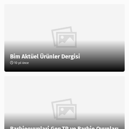
Bim Aktüel Ürünler Dergisi
10 yıl önce
Barbieoyunlari.Gen.TR ve Barbie Oyunları