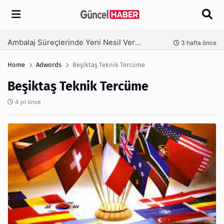
Arama
Ambalaj Süreçlerinde Yeni Nesil Verimliliği Olimpack ile Yakalayın
nce
3 hafta önce
Home
Adwords
Beşiktaş Teknik Tercüme
Beşiktaş Teknik Tercüme
4 yıl önce