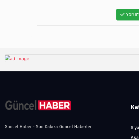
Yorum
Ka
Guncel Haber - Son Dakika Güncel Haberler
Siy
Asa