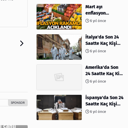
Mart ayı
enflasyon
rakamları
6 yıl önce
açıklandı
İtalya'da Son 24
Saatte Kaç Kişi
Öldü
6 yıl önce
Amerika'da Son
24 Saatte Kaç Kişi
Öldü - 06 Nisan
6 yıl önce
2020
İspanya'da Son 24
Saatte Kaç Kişi
Öldü
6 yıl önce
 canlı