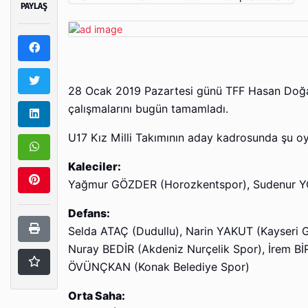
PAYLAŞ
28 Ocak 2019 Pazartesi günü TFF Hasan Doğan M
çalışmalarını bugün tamamladı.
U17 Kız Milli Takımının aday kadrosunda şu o
Kaleciler:
Yağmur GÖZDER (Horozkentspor), Sudenur YO
Defans:
Selda ATAÇ (Dudullu), Narin YAKUT (Kayseri Ge
Nuray BEDİR (Akdeniz Nurçelik Spor), İrem B
ÖVÜNÇKAN (Konak Belediye Spor)
Orta Saha: