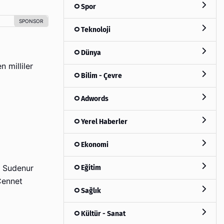
Spor
Teknoloji
Dünya
 milliler
Bilim - Çevre
Adwords
Yerel Haberler
Ekonomi
Eğitim
, Sudenur
Cennet
Sağlık
Kültür - Sanat