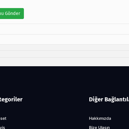
u Gönder
tegoriler
Diğer Bağlantıl
aset
Hakkımızda
yiş
Bize Ulaşın