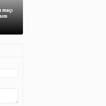
ı maçı
asım