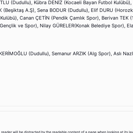
TLU (Dudullu), Kübra DENİZ (Kocaeli Bayan Futbol Kulübü),
K (Beşiktaş A.Ş), Sena BODUR (Dudullu), Elif DURU (Horozk
Kulübü), Canan ÇETİN (Pendik Çamlık Spor), Berivan TEK 
nçlik ve Spor), Nilay GÜRELER(Konak Belediye Spor), El
RİMOĞLU (Dudullu), Semanur ARZIK (Alg Spor), Aslı Naz
 a reader will be distracted by the readable content of a page when looking at its la