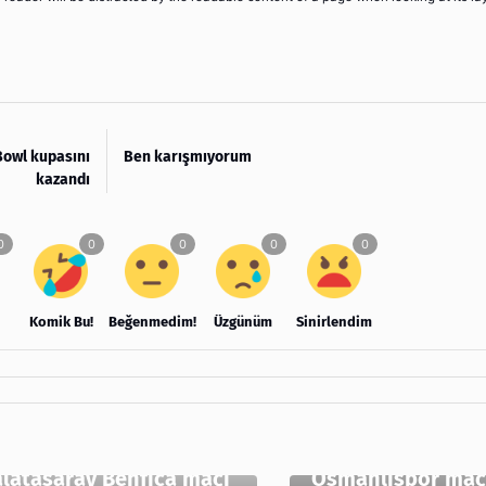
 Bowl kupasını
Ben karışmıyorum
kazandı
Komik Bu!
Beğenmedim!
Üzgünüm
Sinirlendim
Eskişehirspor
latasaray Benfica maçı
Osmanlıspor maçı