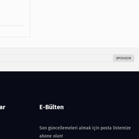
ar
E-Bülten
Son güncellemeleri almak için posta listemize
abone olun!