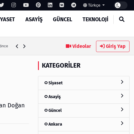
Türkçe
IYASET
ASAYIŞ
GÜNCEL
TEKNOLOJI
Ambalaj Süreçlerinde Yeni Nesil Verimliliği Olimpack ile Yak
Videolar
Giriş Yap
 önce
KATEGORILER
Siyaset
Asayiş
asan Doğan
Güncel
Ankara