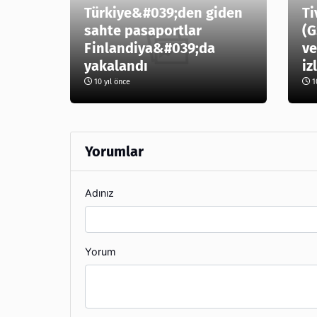
Türkiye&#039;den giden
Ti
sahte pasaportlar
(G
Finlandiya&#039;da
ve
yakalandı
iz
10 yıl önce
10
Yorumlar
Adınız
Yorum