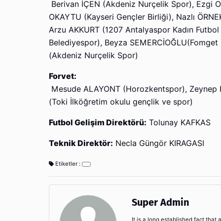
Berivan İÇEN (Akdeniz Nurçelik Spor), Ezgi O
OKAYTU (Kayseri Gençler Birliği), Nazlı ÖRNE
Arzu AKKURT (1207 Antalyaspor Kadın Futbol 
Belediyespor), Beyza SEMERCİOĞLU(Fomget Ge
(Akdeniz Nurçelik Spor)
Forvet:
Mesude ALAYONT (Horozkentspor), Zeynep KE
(Toki İlköğretim okulu gençlik ve spor)
Futbol Gelişim Direktörü:
Tolunay KAFKAS
Teknik Direktör:
Necla Güngör KIRAGASI
Etiketler :
Super Admin
It is a long established fact that