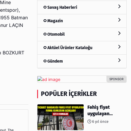
 Mine
Savaş Haberleri
entspor),
(1955 Batman
Magazin
anur LAÇIN
Otomobil
Aktüel Ürünler Kataloğu
lı BOZKURT
Gündem
POPÜLER İÇERIKLER
Fahiş fiyat
uygulayan
firmalar açıklandı
6 yıl önce
yout. The