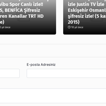
vibu Spor Canlı izle!!
izle Justin TV İzle
S, BENFİCA Şifresiz
Eskişehir Osmanl
ren Kanallar TRT HD
şifresiz izle! (5 k
le)
2015)
 yıl önce
10 yıl önce
E-posta Adresiniz