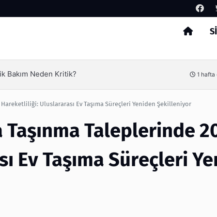
S
Arama
Ambalaj Süreçlerinde Yeni Nesil Verimliliği Olimpack i
1 hafta önce
areketliliği: Uluslararası Ev Taşıma Süreçleri Yeniden Şekilleniyor
a Taşınma Taleplerinde 2
ası Ev Taşıma Süreçleri Y