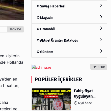
Savaş Haberleri
Magazin
Otomobil
Aktüel Ürünler Kataloğu
Gündem
n kişilerin
ünde Hollanda
POPÜLER İÇERIKLER
ye’den en
fırsatları,
Fahiş fiyat
uygulayan
firmalar açıklandı
 daha
6 yıl önce
reçleri ve