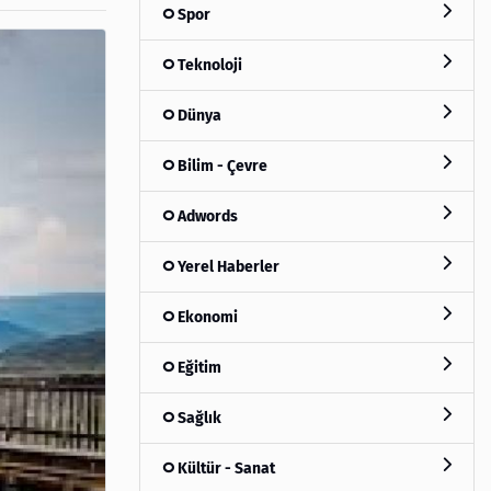
Spor
Teknoloji
Dünya
Bilim - Çevre
Adwords
Yerel Haberler
Ekonomi
Eğitim
Sağlık
Kültür - Sanat