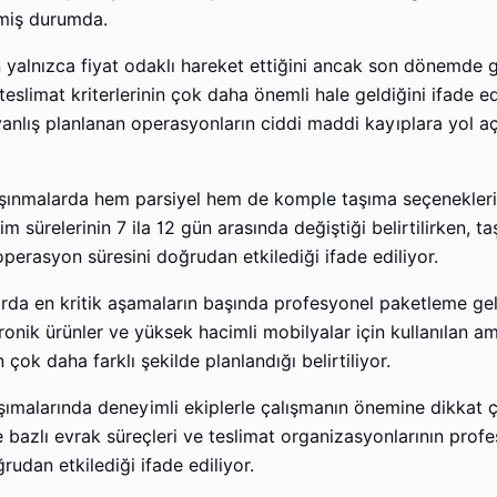
elmiş durumda.
ın yalnızca fiyat odaklı hareket ettiğini ancak son dönemde 
limat kriterlerinin çok daha önemli hale geldiğini ifade ed
yanlış planlanan operasyonların ciddi maddi kayıplara yol a
 taşınmalarda hem parsiyel hem de komple taşıma seçenekler
im sürelerinin 7 ila 12 gün arasında değiştiği belirtilirken, t
perasyon süresini doğrudan etkilediği ifade ediliyor.
rda en kritik aşamaların başında profesyonel paketleme gel
ektronik ürünler ve yüksek hacimli mobilyalar için kullanılan a
 çok daha farklı şekilde planlandığı belirtiliyor.
şımalarında deneyimli ekiplerle çalışmanın önemine dikkat ç
e bazlı evrak süreçleri ve teslimat organizasyonlarının prof
rudan etkilediği ifade ediliyor.