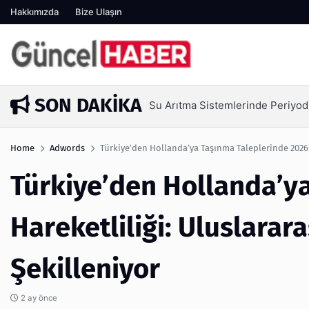
Hakkımızda
Bize Ulaşın
SON DAKIKA
eriyodik Bakım Neden Kritik?
Home
Adwords
Türkiye’den Hollanda’ya Taşınma Taleplerinde 2026 H
Türkiye’den Hollanda’y
Hareketliliği: Uluslarar
Şekilleniyor
2 ay önce