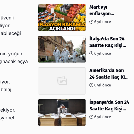
Mart ayı
enflasyon
güvenli
rakamları
6 yıl önce
iyor.
açıklandı
çabileceği
İtalya'da Son 24
Saatte Kaç Kişi
Öldü
inin yoğun
6 yıl önce
aşınacak eşya
Amerika'da Son
24 Saatte Kaç Kişi
iyor.
Öldü - 06 Nisan
6 yıl önce
mbalaj
2020
İspanya'da Son 24
Saatte Kaç Kişi
ekiyor.
Öldü
6 yıl önce
esyonel