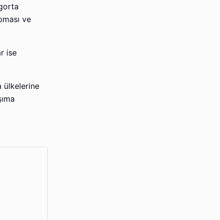
igorta
apması ve
r ise
 ülkelerine
aşıma