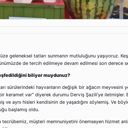
üze geleneksel tatları sunmanın mutluluğunu yaşıyoruz. Keş
günümüzde de tercih edilmeye devam edilmesi son derece sev
eşfedildiğini biliyor muydunuz?
arı sürülerindeki hayvanların değişik bir ağacın meyvesini y
 bir keramet var” diyerek durumu Derviş Şazili’ye iletmişler.
iş ve aynı hisleri kendisinin de yaşadığını söylemiş. Ve böyle
uğu başlamış oldu.
nan tecrübemiz, müşteri memnuniyetini önemseyen hizmet anl