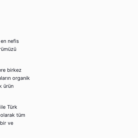
en nefis
ürümüzü
ere birkez
ların organik
k ürün
ile Türk
e olarak tüm
bir ve