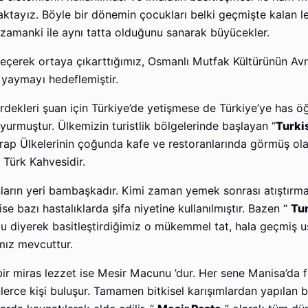
aktayız. Böyle bir dönemin çocukları belki geçmişte kalan le
 zamanki ile aynı tatta olduğunu sanarak büyücekler.
eçerek ortaya çıkarttığımız, Osmanlı Mutfak Kültürünün Av
 yaymayı hedeflemiştir.
ekleri şuan için Türkiye’de yetişmese de Türkiye’ye has ö
uyurmuştur. Ülkemizin turistlik bölgelerinde başlayan “
Turki
ap Ülkelerinin çoğunda kafe ve restoranlarında görmüş olabi
 Türk Kahvesidir.
arın yeri bambaşkadır. Kimi zaman yemek sonrası atıştırmal
 bazı hastalıklarda şifa niyetine kullanılmıştır. Bazen “
Tur
u diyerek basitleştirdiğimiz o mükemmel tat, hala geçmiş u
rımız mevcuttur.
miras lezzet ise Mesir Macunu ’dur. Her sene Manisa’da fe
inlerce kişi buluşur. Tamamen bitkisel karışımlardan yapılan b