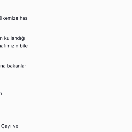
ülkemize has
n kullandığı
afımızın bile
ına bakanlar
n
 Çayı ve