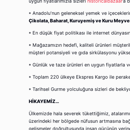
uygun fiyatlarımızla sizleri
historicalbazaar
’a 
* Anadolu'nun geleneksel yemek ve içecekleri
Çikolata, Baharat, Kuruyemiş ve Kuru Meyveler
* En düşük fiyat politikası ile internet dünyas
* Mağazamızın hedefi, kaliteli ürünleri müşteril
müşteri potansiyeli ve gıda sirkülasy
* Günlük ve taze ürünleri en uygun fiyatlarla v
* Toplam 220 ülkeye Ekspres Kargo ile perak
* Tarihsel Gurme yolculuğuna sizleri de bekliy
HİKAYEMİZ…
Ülkemizde hala severek tükettiğimiz, atalarım
üzerindeki her bölgede nüfusun artmasına bağl
gelişmeler doğrultusunda insan gücünün yerine