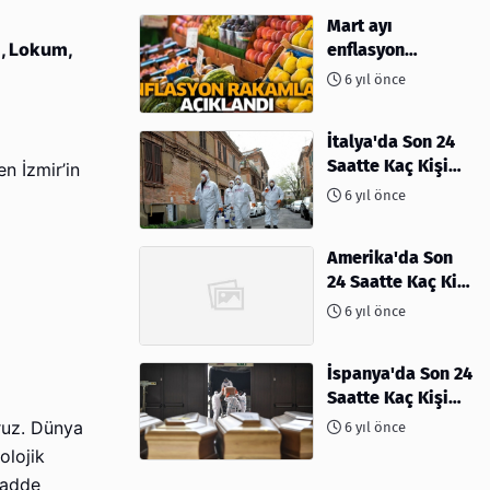
Mart ayı
i
, Lokum,
enflasyon
rakamları
6 yıl önce
açıklandı
İtalya'da Son 24
Saatte Kaç Kişi
en İzmir’in
Öldü
6 yıl önce
Amerika'da Son
24 Saatte Kaç Kişi
Öldü - 06 Nisan
6 yıl önce
2020
İspanya'da Son 24
Saatte Kaç Kişi
Öldü
ruz. Dünya
6 yıl önce
olojik
madde