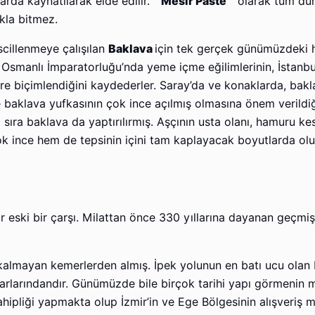
arda kaynatılarak elde edilir. “
Mesir Paste
” olarak tüm düny
kla bitmez.
cillenmeye çalışılan
Baklava
için tek gerçek günümüzdeki h
Osmanlı İmparatorluğu’nda yeme içme eğilimlerinin, İstanbu
re biçimlendiğini kaydederler. Saray’da ve konaklarda, bak
e baklava yufkasının çok ince açılmış olmasına önem verildiği
ı sıra baklava da yaptırılırmış. Aşçının usta olanı, hamuru ke
çok ince hem de tepsinin içini tam kaplayacak boyutlarda olu
 eski bir çarşı. Milattan önce 330 yıllarına dayanan geçmişi
kalmayan kemerlerden almış. İpek yolunun en batı ucu olan 
zarlarındandır. Günümüzde bile birçok tarihi yapı görmenin
ahipliği yapmakta olup İzmir’in ve Ege Bölgesinin alışveriş m