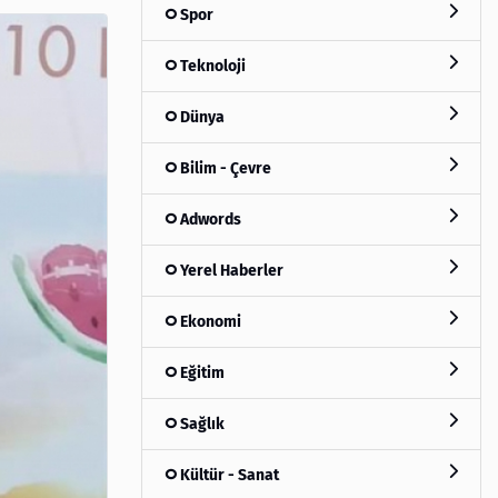
Spor
Teknoloji
Dünya
Bilim - Çevre
Adwords
Yerel Haberler
Ekonomi
Eğitim
Sağlık
Kültür - Sanat