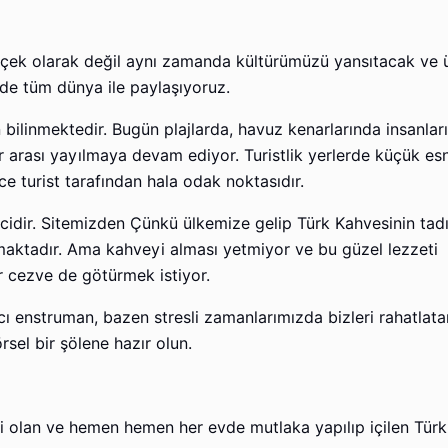
eçek olarak değil aynı zamanda kültürümüzü yansıtacak ve 
 de tüm dünya ile paylaşıyoruz.
linmektedir. Bugün plajlarda, havuz kenarlarında insanları
ar arası yayılmaya devam ediyor. Turistlik yerlerde küçük esn
ce turist tarafından hala odak noktasıdır.
ecidir. Sitemizden Çünkü ülkemize gelip Türk Kahvesinin tad
maktadır. Ama kahveyi alması yetmiyor ve bu güzel lezzeti
r cezve de götürmek istiyor.
cı enstruman, bazen stresli zamanlarımızda bizleri rahatlata
rsel bir şölene hazır olun.
i olan ve hemen hemen her evde mutlaka yapılıp içilen Türk