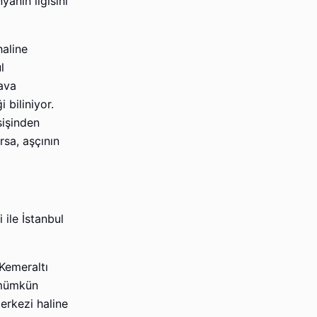
anın ilgisini
aline
l
lava
 biliniyor.
sişinden
rsa, aşçının
 ile İstanbul
Kemeraltı
 mümkün
erkezi haline