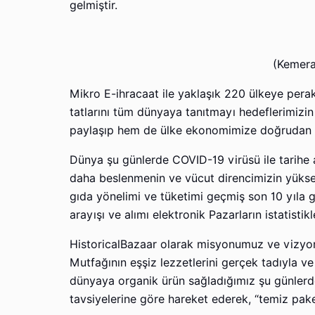
gelmiştir.
(Kemera
Mikro E-ihracaat ile yaklaşık 220 ülkeye pera
tatlarını tüm dünyaya tanıtmayı hedeflerimizi
paylaşıp hem de ülke ekonomimize doğrudan 
Dünya şu günlerde COVID-19 virüsü ile tarihe 
daha beslenmenin ve vücut direncimizin yüks
gıda yönelimi ve tüketimi geçmiş son 10 yıla 
arayışı ve alımı elektronik Pazarların istatistikl
HistoricalBazaar olarak misyonumuz ve vizyonu
Mutfağının eşşiz lezzetlerini gerçek tadıyla v
dünyaya organik ürün sağladığımız şu günlerde 
tavsiyelerine göre hareket ederek, “temiz pa