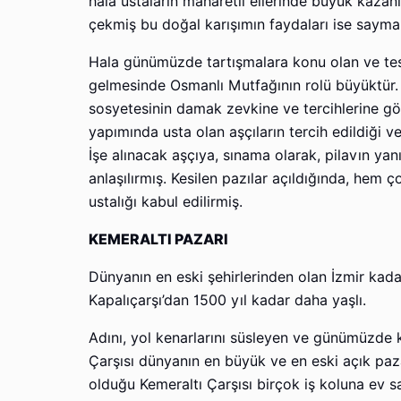
hala ustaların maharetli ellerinde büyük kazanl
çekmiş bu doğal karışımın faydaları ise sayma
Hala günümüzde tartışmalara konu olan ve tes
gelmesinde Osmanlı Mutfağının rolü büyüktür. 
sosyetesinin damak zevkine ve tercihlerine gö
yapımında usta olan aşçıların tercih edildiği v
İşe alınacak aşçıya, sınama olarak, pilavın yan
anlaşılırmış. Kesilen pazılar açıldığında, hem 
ustalığı kabul edilirmiş.
KEMERALTI PAZARI
Dünyanın en eski şehirlerinden olan İzmir kadar
Kapalıçarşı’dan 1500 yıl kadar daha yaşlı.
Adını, yol kenarlarını süsleyen ve günümüzde 
Çarşısı dünyanın en büyük ve en eski açık pa
olduğu Kemeraltı Çarşısı birçok iş koluna ev s