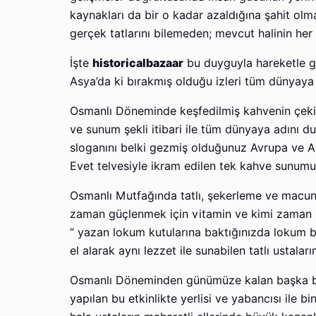
kaynakları da bir o kadar azaldığına şahit olm
gerçek tatlarını bilemeden; mevcut halinin her
İşte
historicalbazaar
bu duyguyla hareketle g
Asya’da ki bırakmış olduğu izleri tüm dünyaya
Osmanlı Döneminde keşfedilmiş kahvenin çekird
ve sunum şekli itibari ile tüm dünyaya adını d
sloganını belki gezmiş olduğunuz Avrupa ve Ar
Evet telvesiyle ikram edilen tek kahve sunumu
Osmanlı Mutfağında tatlı, şekerleme ve macunl
zaman güçlenmek için vitamin ve kimi zaman ise
“ yazan lokum kutularına baktığınızda lokum b
el alarak aynı lezzet ile sunabilen tatlı ustala
Osmanlı Döneminden günümüze kalan başka bir 
yapılan bu etkinlikte yerlisi ve yabancısı ile b