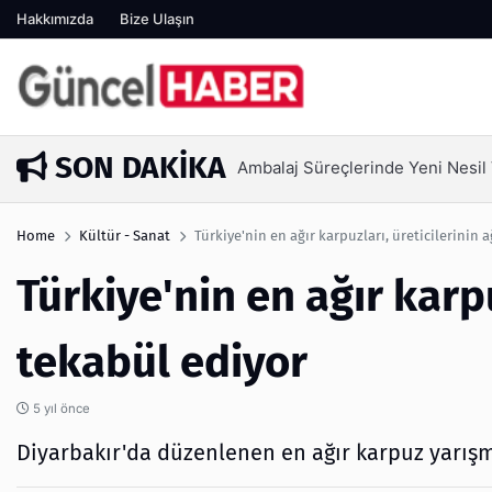
Hakkımızda
Bize Ulaşın
SON DAKIKA
Ambalaj Süreçlerinde Yeni Nesil V
1 hafta önce
Home
Kültür - Sanat
Türkiye'nin en ağır karpuzları, üreticilerinin 
Türkiye'nin en ağır karpu
tekabül ediyor
5 yıl önce
Diyarbakır'da düzenlenen en ağır karpuz yarışm