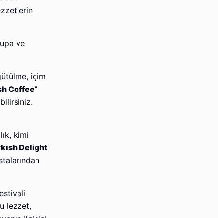
zzetlerin
rupa ve
ğütülme, içim
sh Coffee
”
lirsiniz.
ık, kimi
kish Delight
stalarından
stivali
u lezzet,