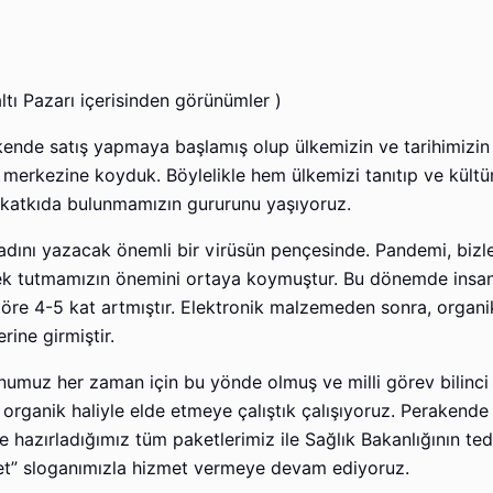
ltı Pazarı içerisinden görünümler )
kende satış yapmaya başlamış olup ülkemizin ve tarihimizin 
n merkezine koyduk. Böylelikle hem ülkemizi tanıtıp ve kült
katkıda bulunmamızın gururunu yaşıyoruz.
adını yazacak önemli bir virüsün pençesinde. Pandemi, bizl
ek tutmamızın önemini ortaya koymuştur. Bu dönemde insan
göre 4-5 kat artmıştır. Elektronik malzemeden sonra, organi
erine girmiştir.
muz her zaman için bu yönde olmuş ve milli görev bilinci 
e organik haliyle elde etmeye çalıştık çalışıyoruz. Perakend
hazırladığımız tüm paketlerimiz ile Sağlık Bakanlığının ted
ket” sloganımızla hizmet vermeye devam ediyoruz.