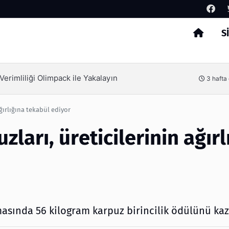
S
Arama
erimliliği Olimpack ile Yakalayın
3 hafta
ağırlığına tekabül ediyor
zları, üreticilerinin ağırl
asında 56 kilogram karpuz birincilik ödülünü kaz