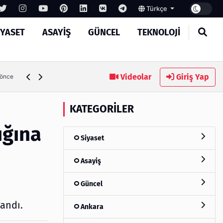
Türkçe
IYASET
ASAYIŞ
GÜNCEL
TEKNOLOJI
MASROKİT Eğitim Kitleri ile Elektronik Öğrenmek Artık Çok
Videolar
Giriş Yap
 önce
KATEGORILER
ığına
Siyaset
Asayiş
Güncel
andı.
Ankara