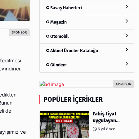
Savaş Haberleri
Magazin
Otomobil
Aktüel Ürünler Kataloğu
fedilmesi
Gündem
indirici.
edikten
POPÜLER İÇERIKLER
 Bunun
likle
Fahiş fiyat
uygulayan
firmalar açıklandı
6 yıl önce
ayışımız ve