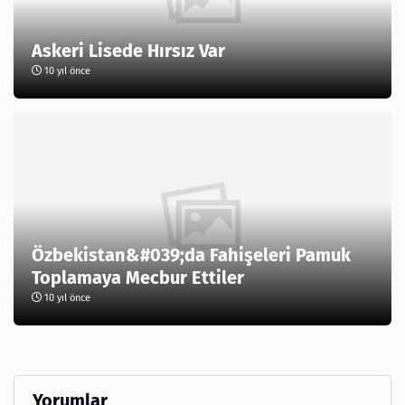
Askeri Lisede Hırsız Var
10 yıl önce
Özbekistan&#039;da Fahişeleri Pamuk
Toplamaya Mecbur Ettiler
10 yıl önce
Yorumlar