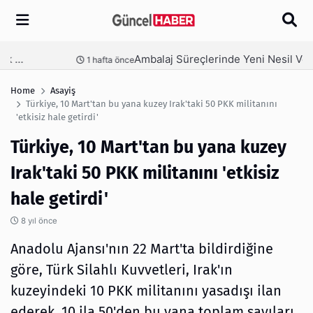
Arama
Ambalaj Süreçlerinde Yeni Nesil Verimliliği Olimpack ile Yakalayın
nce
3 hafta önce
Home
Asayiş
Türkiye, 10 Mart'tan bu yana kuzey Irak'taki 50 PKK militanını
'etkisiz hale getirdi'
Türkiye, 10 Mart'tan bu yana kuzey
Irak'taki 50 PKK militanını 'etkisiz
hale getirdi'
8 yıl önce
Anadolu Ajansı'nın 22 Mart'ta bildirdiğine
göre, Türk Silahlı Kuvvetleri, Irak'ın
kuzeyindeki 10 PKK militanını yasadışı ilan
ederek, 10 ila 50'den bu yana toplam sayıları