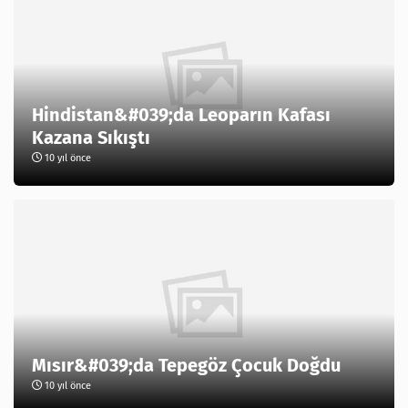
Hindistan&#039;da Leoparın Kafası
Kazana Sıkıştı
10 yıl önce
Mısır&#039;da Tepegöz Çocuk Doğdu
10 yıl önce