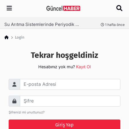
Arama
Su Arıtma Sistemlerinde Periyodik Bakım Neden Kritik?
nce
1 hafta önce
Login
Tekrar hoşgeldiniz
Hesabınız yok mu?
Kayıt Ol
E-posta Adresi
Şifre
Şifrenizi mi unuttunuz?
Giriş Yap