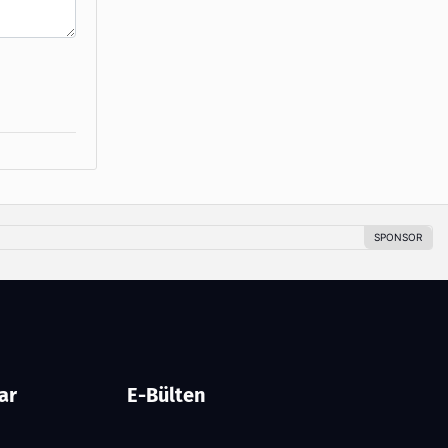
ar
E-Bülten