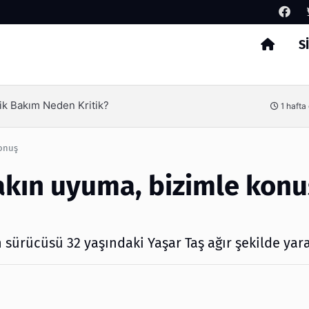
S
Arama
Ambalaj Süreçlerinde Yeni Nesil
1 hafta önce
konuş
Sakın uyuma, bizimle konu
ürücüsü 32 yaşındaki Yaşar Taş ağır şekilde yara