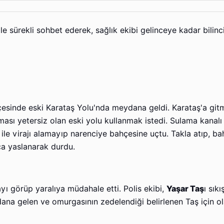
ile sürekli sohbet ederek, sağlık ekibi gelinceye kadar bilinc
lçesinde eski Karataş Yolu'nda meydana geldi. Karataş'a git
ması yetersiz olan eski yolu kullanmak istedi. Sulama kanalı
 ile virajı alamayıp narenciye bahçesine uçtu. Takla atıp, 
ca yaslanarak durdu.
yı görüp yaralıya müdahale etti. Polis ekibi,
Yaşar Taş
ı sıkı
ana gelen ve omurgasının zedelendiği belirlenen Taş için ol