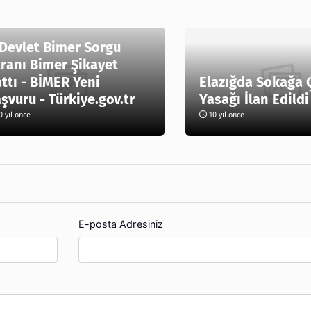
Devlet Bimer Sorgu
ranı Bimer Şikayet
ttı - BİMER Yeni
Elazığda Sokağa 
şvuru - Türkiye.gov.tr
Yasağı İlan Edildi
 yıl önce
10 yıl önce
E-posta Adresiniz