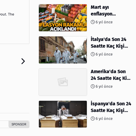
Mart ayı
enflasyon
yout. The
rakamları
6 yıl önce
açıklandı
İtalya'da Son 24
Saatte Kaç Kişi
Öldü
6 yıl önce
Amerika'da Son
24 Saatte Kaç Kişi
Öldü - 06 Nisan
6 yıl önce
2020
İspanya'da Son 24
Saatte Kaç Kişi
Öldü
6 yıl önce