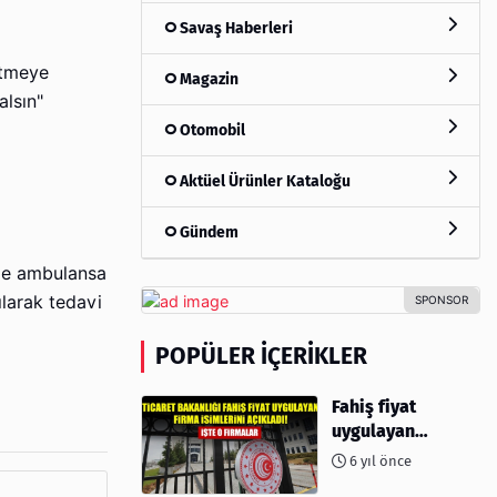
Savaş Haberleri
 etmeye
Magazin
alsın"
Otomobil
Aktüel Ürünler Kataloğu
Gündem
ile ambulansa
ılarak tedavi
POPÜLER İÇERIKLER
Fahiş fiyat
uygulayan
firmalar açıklandı
6 yıl önce