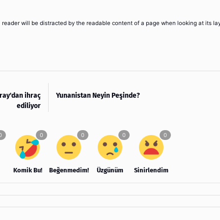
 a reader will be distracted by the readable content of a page when looking at its la
ray'dan ihraç
Yunanistan Neyin Peşinde?
ediliyor
Komik Bu!
Beğenmedim!
Üzgünüm
Sinirlendim