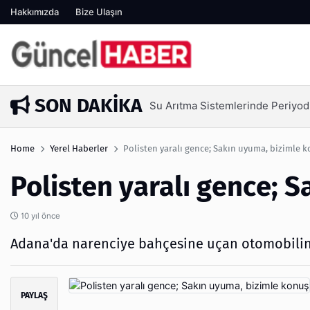
Hakkımızda
Bize Ulaşın
SON DAKIKA
Arıtma Sistemlerinde Periyodik Bakım Neden Kritik?
Home
Yerel Haberler
Polisten yaralı gence; Sakın uyuma, bizimle 
Polisten yaralı gence; 
10 yıl önce
Adana'da narenciye bahçesine uçan otomobilin s
PAYLAŞ