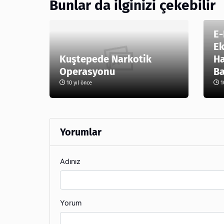
Bunlar da ilginizi çekebilir
E-
Ek
Kuştepede Narkotik
Ha
Operasyonu
Ba
10 yıl önce
10
Yorumlar
Adınız
Yorum