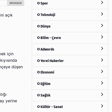
Spor
Teknoloji
ini açık
Dünya
Bilim - Çevre
Adwords
mek için
 kıyısında
Yerel Haberler
bahçeye düşen
Ekonomi
Eğitim
ştığı
Sağlık
ay yerine
Kültür - Sanat