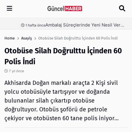
Arama
Ambalaj Süreçlerinde Yeni Nesil Verimliliği Olimpack ile Yakalayın
nce
3 hafta önce
Home
Asayiş
Otobüse Silah Doğrulttu İçinden 60 Polis İndi
Otobüse Silah Doğrulttu İçinden 60
Polis İndi
7 yıl önce
Akhisarda Doğan markalı araçta 2 Kişi sivil
yolcu otobüsüyle tartışıyor ve doğanda
bulunanlar silah çıkartıp otobüse
doğrultuyor. Otobüs şoförü de petrole
çekiyor ve otobüsten 60 tane polis iniyor...