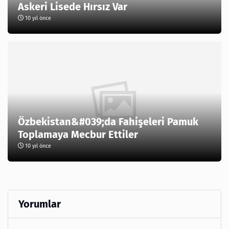
Askeri Lisede Hırsız Var
10 yıl önce
Özbekistan&#039;da Fahişeleri Pamuk
Toplamaya Mecbur Ettiler
10 yıl önce
Yorumlar