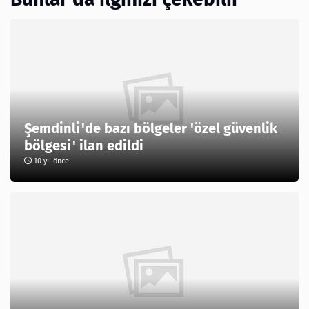
Şemdinli'de bazı bölgeler 'özel güvenlik
bölgesi' ilan edildi
10 yıl önce