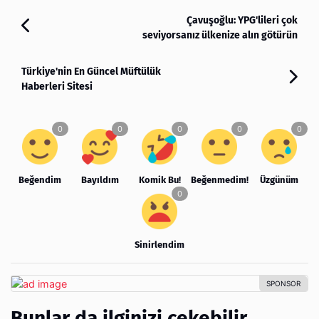
Çavuşoğlu: YPG'lileri çok
seviyorsanız ülkenize alın götürün
Türkiye'nin En Güncel Müftülük
Haberleri Sitesi
Beğendim
Bayıldım
Komik Bu!
Beğenmedim!
Üzgünüm
Sinirlendim
Bunlar da ilginizi çekebilir